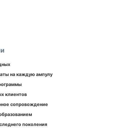
ми
одных
аты на каждую ампулу
программы
ых клиентов
урное сопровождение
образованием
следнего поколения