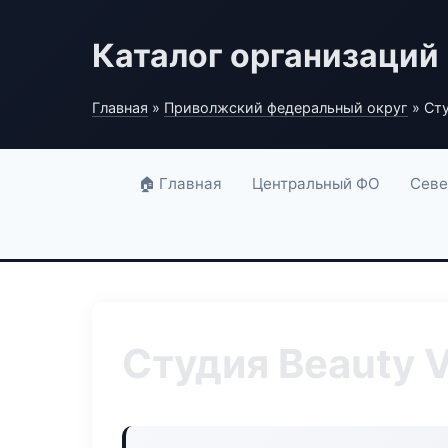
Каталог организаций
Главная
»
Приволжский федеральный округ
» Сту
🏠 Главная
Центральный ФО
Севе
Студия Beauty V