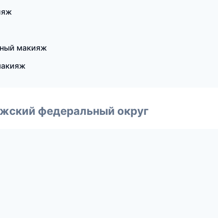
ияж
тный макияж
макияж
лжский федеральный округ