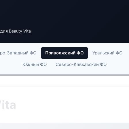
дия Beauty Vita
ро-Западный ФО
Приволжский ФО
Уральский ФО
Южный ФО
Северо-Кавказский ФО
ita