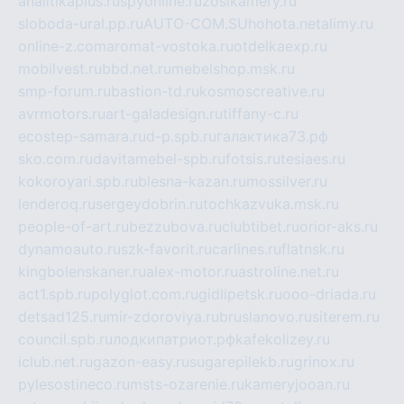
analitikaplus.ru
spyonline.ru
zosikamery.ru
sloboda-ural.pp.ru
AUTO-COM.SU
hohota.net
alimy.ru
online-z.com
aromat-vostoka.ru
otdelkaexp.ru
mobilvest.ru
bbd.net.ru
mebelshop.msk.ru
smp-forum.ru
bastion-td.ru
kosmoscreative.ru
avrmotors.ru
art-galadesign.ru
tiffany-c.ru
ecostep-samara.ru
d-p.spb.ru
галактика73.рф
sko.com.ru
davitamebel-spb.ru
fotsis.ru
tesiaes.ru
kokoroyari.spb.ru
blesna-kazan.ru
mossilver.ru
lenderoq.ru
sergeydobrin.ru
tochkazvuka.msk.ru
people-of-art.ru
bezzubova.ru
clubtibet.ru
orior-aks.ru
dynamoauto.ru
szk-favorit.ru
carlines.ru
flatnsk.ru
kingbolenskaner.ru
alex-motor.ru
astroline.net.ru
act1.spb.ru
polyglot.com.ru
gidlipetsk.ru
ooo-driada.ru
detsad125.ru
mir-zdoroviya.ru
bruslanovo.ru
siterem.ru
council.spb.ru
лодкипатриот.рф
kafekolizey.ru
iclub.net.ru
gazon-easy.ru
sugarepilekb.ru
grinox.ru
pylesostineco.ru
msts-ozarenie.ru
kameryjooan.ru