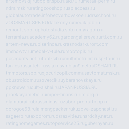
artemovskij.ru
dopler.spb.ru
aid70.ru
metall-perm.ru
ndm.msk.ru
ratingzooshop.ru
apiaccess.ru
globalautotrade.info
bezverhovskoe.ru
drsschool.ru
ZOOSMART.SPB.RU
dalakony.ru
medikijob.ru
remontt.spb.ru
photostudia.spb.ru
myragon.ru
terramia.ru
academy62.ru
gardengallereya.ru
rti.com.ru
artem-news.ru
biserinca.ru
krasnodarkurort.com
imshowtv.ru
mebel-v-tule.ru
mobtopik.ru
pcsecurity.net.ru
tool-sib.ru
multimetrunit.ru
sp-tour.ru
fan-cs.ru
santeh-russia.ru
symbian9.net.ru
DSHAIR.RU
tmmotors.spb.ru
xjocuricopii.com
musavtomat.msk.ru
obustrojdom.ru
sovetcik.ru
ybaranovskaya.ru
ppknews.ru
cult-alshei.ru
JAPANRUSSIA.RU
proekciyamebel.ru
imper-finans.ru
rim.org.ru
glamourai.ru
brassminus.ru
zabor-pro.ru
ftn.pp.ru
dorogoe58.ru
laimengpacker.ru
kuzova-zapchasti.ru
sageerp.ru
taxodrom.ru
dsrazvitie.ru
hardcity.net.ru
ratinghomegames.ru
topservice25.ru
gubernyan.ru