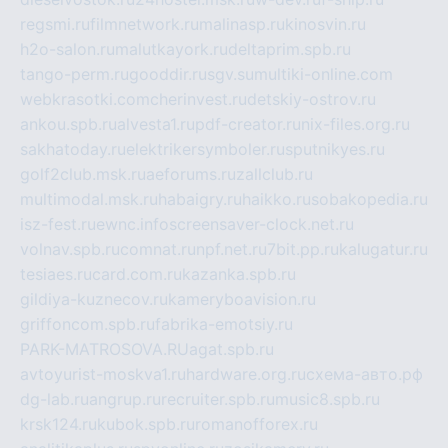
regsmi.ru
filmnetwork.ru
malinasp.ru
kinosvin.ru
h2o-salon.ru
malutkayork.ru
deltaprim.spb.ru
tango-perm.ru
gooddir.ru
sgv.su
multiki-online.com
webkrasotki.com
cherinvest.ru
detskiy-ostrov.ru
ankou.spb.ru
alvesta1.ru
pdf-creator.ru
nix-files.org.ru
sakhatoday.ru
elektrikersymboler.ru
sputnikyes.ru
golf2club.msk.ru
aeforums.ru
zallclub.ru
multimodal.msk.ru
habaigry.ru
haikko.ru
sobakopedia.ru
isz-fest.ru
ewnc.info
screensaver-clock.net.ru
volnav.spb.ru
comnat.ru
npf.net.ru
7bit.pp.ru
kalugatur.ru
tesiaes.ru
card.com.ru
kazanka.spb.ru
gildiya-kuznecov.ru
kameryboavision.ru
griffoncom.spb.ru
fabrika-emotsiy.ru
PARK-MATROSOVA.RU
agat.spb.ru
avtoyurist-moskva1.ru
hardware.org.ru
схема-авто.рф
dg-lab.ru
angrup.ru
recruiter.spb.ru
music8.spb.ru
krsk124.ru
kubok.spb.ru
romanofforex.ru