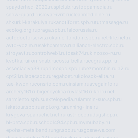
spayderhed-2022.ru
splclub.ru
stoppamedia.ru
snow-guard.ru
slovar-ivrit.ru
cleanmedicine.ru
shkurki-karakulya.ru
kanotiforet.spb.ru
tutmassage.ru
ecolog.org.ru
praga.spb.ru
falcorussia.ru
autodoctorservis.ru
kamertondom.spb.ru
net-life.net.ru
avto-vozim.ru
sakhcamera.ru
alliance-electro.spb.ru
stroyavt.ru
controlweb1.ru
tdsak74.ru
kinzozo-ru.ru
kvotka.ru
iron-snab.ru
costa-bella.ru
eugrus.pp.ru
associaciya39.ru
primexpo.spb.ru
bezmorchin.ru
ia2.ru
cpt21.ru
ispecspb.ru
regahost.ru
kolosok-elita.ru
tae-kwon.ru
consrio.com.ru
insiam.ru
avegainfo.ru
archery161.ru
bigencyclica.ru
vlast16.ru
korru.net
sarmiento.spb.su
extelopedia.ru
lammin-suo.spb.ru
iskatour.spb.ru
snpi.org.ru
running-line.ru
krygeva-spa.ru
chel.net.ru
rust-loco.ru
dugshop.ru
hl-beta.spb.ru
school494.spb.ru
mymubaby.ru
epoha-metalband.ru
ngr.spb.ru
rusgosnews.com
dieselvostok.ru
24hostel.msk.ru
w-dev.ru
f-ship.ru