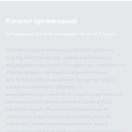
Каталог организаций
Актуальный каталог компаний по всей России
133chel.ru
13autor-kolonka.ru
2864420.ru
2rich.ru
3-d-file.ru
3d-file.ru
a-cdc.ru
aalse.ru
a380club.ru
airgungames.ru
accounts-112.ru
adler-jun.ru
adonyev.ru
alfeihavsalnassr.ru
altaipant.ru
argentinamia.ru
aria-family.ru
arkrym.ru
ashanet.ru
belgorod-day.ru
bankaribi.ru
bandamn.ru
bigfatcc.ru
blagodarenie-spb.ru
borodino-media.ru
card-voice.ru
cardvoice.ru
zed-online.ru
zvonitut.ru
zebra-tlt.ru
zarafshan.ru
york-life.ru
vintovoykompressor.ru
vladivostok-map.ru
vlknrussia.ru
wasabi-shop.ru
webamator.ru
zaryna.ru
youtubefree.ru
x-ton.ru
trade-farm.ru
tajuncos.ru
taksu.ru
tor-lyubov-i-grom.ru