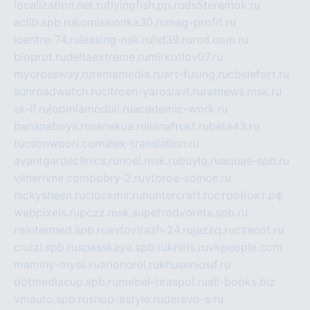
localization.net.ru
flyingfish.pp.ru
ds5teremok.ru
aclib.spb.ru
komissionka30.ru
mag-profit.ru
icentre-74.ru
leasing-nsk.ru
hd39.ru
rcd.com.ru
bioprot.ru
deltaextreme.ru
mirkotlov07.ru
mycrossway.ru
temamedia.ru
art-fusing.ru
cbslefort.ru
sunroadwatch.ru
citroen-yaroslavl.ru
ratnews.msk.ru
sk-if.ru
joomlamoduli.ru
academic-work.ru
bananaboys.ru
sanekua.ru
lianafrukt.ru
beta43.ru
tucsonwoori.com
alex-translation.ru
avantgardeclinics.ru
noel.msk.ru
buylq.ru
aquas-spb.ru
vilnerivne.com
bobry-2.ru
vtoroe-solnce.ru
nickysheen.ru
clockmir.ru
huntercraft.ru
стройокт.рф
webpixels.ru
pczz.msk.su
petrodvorets.spb.ru
nsintermed.spb.ru
avtovirazh-24.ru
jazzq.ru
czecot.ru
cruizi.spb.ru
spasskaya.spb.ru
kniris.ru
vkpeople.com
maminy-mysli.ru
arionorel.ru
khuseniosif.ru
dotmediacup.spb.ru
mebel-tiraspol.ru
all-books.biz
vmauto.spb.ru
shop-astyle.ru
derevo-s.ru