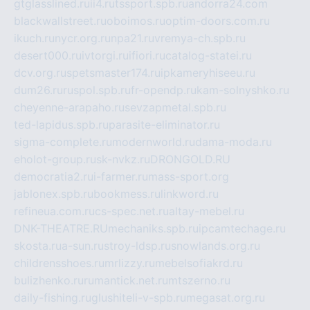
gtglasslined.ru
ii4.ru
tssport.spb.ru
andorra24.com
blackwallstreet.ru
oboimos.ru
optim-doors.com.ru
ikuch.ru
nycr.org.ru
npa21.ru
vremya-ch.spb.ru
desert000.ru
ivtorgi.ru
ifiori.ru
catalog-statei.ru
dcv.org.ru
spetsmaster174.ru
ipkameryhiseeu.ru
dum26.ru
ruspol.spb.ru
fr-opendp.ru
kam-solnyshko.ru
cheyenne-arapaho.ru
sevzapmetal.spb.ru
ted-lapidus.spb.ru
parasite-eliminator.ru
sigma-complete.ru
modernworld.ru
dama-moda.ru
eholot-group.ru
sk-nvkz.ru
DRONGOLD.RU
democratia2.ru
i-farmer.ru
mass-sport.org
jablonex.spb.ru
bookmess.ru
linkword.ru
refineua.com.ru
cs-spec.net.ru
altay-mebel.ru
DNK-THEATRE.RU
mechaniks.spb.ru
ipcamtechage.ru
skosta.ru
a-sun.ru
stroy-ldsp.ru
snowlands.org.ru
childrensshoes.ru
mrlizzy.ru
mebelsofiakrd.ru
bulizhenko.ru
rumantick.net.ru
mtszerno.ru
daily-fishing.ru
glushiteli-v-spb.ru
megasat.org.ru