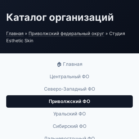
Каталог организаций
Главная
»
Приволжский федеральный округ
» Студия
Esthetic Skin
🏠 Главная
Центральный ФО
Северо-Западный ФО
Приволжский ФО
Уральский ФО
Сибирский ФО
Дальневосточный ФО