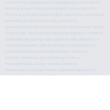
contrinform.ru
gutserial.ru
mdrussia.spb.ru
monod.ru
refine.org.ru
uk-krein.ru
kamensk61.ru
zooclub.info
filonov.org.ru
технокамск.рф
ra-spectr.ru
ooodriada.ru
promelmash.spb.ru
ixtys.spb.ru
fccity.ru
glamourstudio.spb.ru
kola-nature.org
spbmaster.spb.ru
musicoutlet.ru
china.msk.ru
bulldog.su
grimm-online.ru
outlander.net.ru
maga.spb.ru
anime-sell.ru
keseloy.ru
газприборсервис.рф
karmin.spb.ru
shekswood.ru
tischlermebel.ru
automall66.ru
mag-vladimir.ru
yardbar.ru
kiwitour.spb.ru
indesign.com.ru
freestylemebel.ru
bany-samara.ru
rsei.ru
naidisvoyput.ru
mgsn-invest.ru
ipkamerasannce.ru
alicante-house.ru
ibelka74.ru
cozyhouse.info
vlkargalev-studio.ru
700mb.ru
figura-ufa.ru
alina-live.ru
belarusiannews.ru
womenknow.ru
dos-vniimk.ru
sega.net.ru
dv.net.ru
phenomenonsofhistory.com
telesputnik.net.ru
wall.pp.ru
pylesosroidmi.ru
gtc-clan.ru
cligs.ru
bibikazap.ru
popova.org.ru