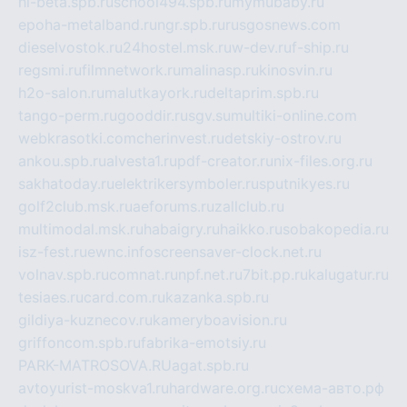
hl-beta.spb.ru
school494.spb.ru
mymubaby.ru
epoha-metalband.ru
ngr.spb.ru
rusgosnews.com
dieselvostok.ru
24hostel.msk.ru
w-dev.ru
f-ship.ru
regsmi.ru
filmnetwork.ru
malinasp.ru
kinosvin.ru
h2o-salon.ru
malutkayork.ru
deltaprim.spb.ru
tango-perm.ru
gooddir.ru
sgv.su
multiki-online.com
webkrasotki.com
cherinvest.ru
detskiy-ostrov.ru
ankou.spb.ru
alvesta1.ru
pdf-creator.ru
nix-files.org.ru
sakhatoday.ru
elektrikersymboler.ru
sputnikyes.ru
golf2club.msk.ru
aeforums.ru
zallclub.ru
multimodal.msk.ru
habaigry.ru
haikko.ru
sobakopedia.ru
isz-fest.ru
ewnc.info
screensaver-clock.net.ru
volnav.spb.ru
comnat.ru
npf.net.ru
7bit.pp.ru
kalugatur.ru
tesiaes.ru
card.com.ru
kazanka.spb.ru
gildiya-kuznecov.ru
kameryboavision.ru
griffoncom.spb.ru
fabrika-emotsiy.ru
PARK-MATROSOVA.RU
agat.spb.ru
avtoyurist-moskva1.ru
hardware.org.ru
схема-авто.рф