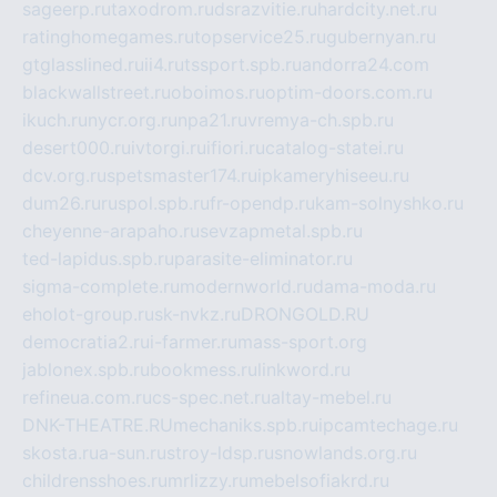
sageerp.ru
taxodrom.ru
dsrazvitie.ru
hardcity.net.ru
ratinghomegames.ru
topservice25.ru
gubernyan.ru
gtglasslined.ru
ii4.ru
tssport.spb.ru
andorra24.com
blackwallstreet.ru
oboimos.ru
optim-doors.com.ru
ikuch.ru
nycr.org.ru
npa21.ru
vremya-ch.spb.ru
desert000.ru
ivtorgi.ru
ifiori.ru
catalog-statei.ru
dcv.org.ru
spetsmaster174.ru
ipkameryhiseeu.ru
dum26.ru
ruspol.spb.ru
fr-opendp.ru
kam-solnyshko.ru
cheyenne-arapaho.ru
sevzapmetal.spb.ru
ted-lapidus.spb.ru
parasite-eliminator.ru
sigma-complete.ru
modernworld.ru
dama-moda.ru
eholot-group.ru
sk-nvkz.ru
DRONGOLD.RU
democratia2.ru
i-farmer.ru
mass-sport.org
jablonex.spb.ru
bookmess.ru
linkword.ru
refineua.com.ru
cs-spec.net.ru
altay-mebel.ru
DNK-THEATRE.RU
mechaniks.spb.ru
ipcamtechage.ru
skosta.ru
a-sun.ru
stroy-ldsp.ru
snowlands.org.ru
childrensshoes.ru
mrlizzy.ru
mebelsofiakrd.ru