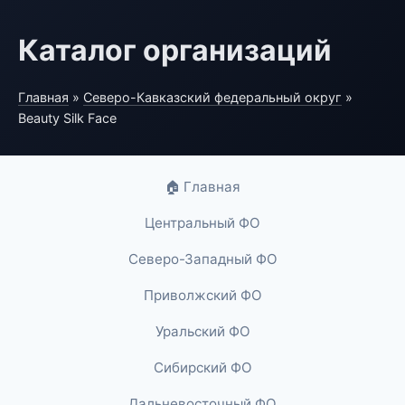
Каталог организаций
Главная
»
Северо-Кавказский федеральный округ
»
Beauty Silk Face
🏠 Главная
Центральный ФО
Северо-Западный ФО
Приволжский ФО
Уральский ФО
Сибирский ФО
Дальневосточный ФО