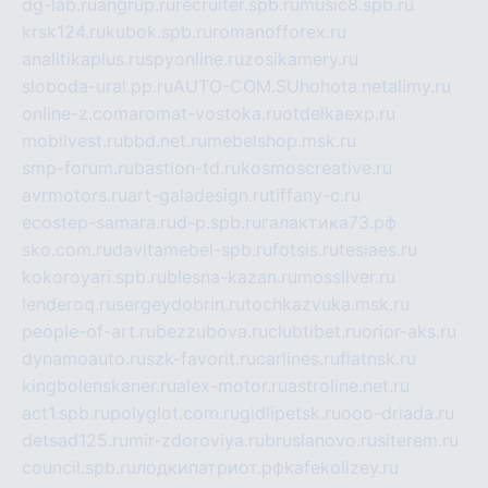
dg-lab.ru
angrup.ru
recruiter.spb.ru
music8.spb.ru
krsk124.ru
kubok.spb.ru
romanofforex.ru
analitikaplus.ru
spyonline.ru
zosikamery.ru
sloboda-ural.pp.ru
AUTO-COM.SU
hohota.net
alimy.ru
online-z.com
aromat-vostoka.ru
otdelkaexp.ru
mobilvest.ru
bbd.net.ru
mebelshop.msk.ru
smp-forum.ru
bastion-td.ru
kosmoscreative.ru
avrmotors.ru
art-galadesign.ru
tiffany-c.ru
ecostep-samara.ru
d-p.spb.ru
галактика73.рф
sko.com.ru
davitamebel-spb.ru
fotsis.ru
tesiaes.ru
kokoroyari.spb.ru
blesna-kazan.ru
mossilver.ru
lenderoq.ru
sergeydobrin.ru
tochkazvuka.msk.ru
people-of-art.ru
bezzubova.ru
clubtibet.ru
orior-aks.ru
dynamoauto.ru
szk-favorit.ru
carlines.ru
flatnsk.ru
kingbolenskaner.ru
alex-motor.ru
astroline.net.ru
act1.spb.ru
polyglot.com.ru
gidlipetsk.ru
ooo-driada.ru
detsad125.ru
mir-zdoroviya.ru
bruslanovo.ru
siterem.ru
council.spb.ru
лодкипатриот.рф
kafekolizey.ru