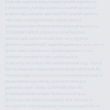
iclub.net.ru
gazon-easy.ru
sugarepilekb.ru
grinox.ru
pylesostineco.ru
msts-ozarenie.ru
kameryjooan.ru
artemovskij.ru
dopler.spb.ru
aid70.ru
metall-perm.ru
ndm.msk.ru
ratingzooshop.ru
apiaccess.ru
globalautotrade.info
bezverhovskoe.ru
drsschool.ru
ZOOSMART.SPB.RU
dalakony.ru
medikijob.ru
remontt.spb.ru
photostudia.spb.ru
myragon.ru
terramia.ru
academy62.ru
gardengallereya.ru
rti.com.ru
artem-news.ru
biserinca.ru
krasnodarkurort.com
imshowtv.ru
mebel-v-tule.ru
mobtopik.ru
pcsecurity.net.ru
tool-sib.ru
multimetrunit.ru
sp-tour.ru
fan-cs.ru
santeh-russia.ru
symbian9.net.ru
DSHAIR.RU
tmmotors.spb.ru
xjocuricopii.com
musavtomat.msk.ru
obustrojdom.ru
sovetcik.ru
ybaranovskaya.ru
ppknews.ru
cult-alshei.ru
JAPANRUSSIA.RU
proekciyamebel.ru
imper-finans.ru
rim.org.ru
glamourai.ru
brassminus.ru
zabor-pro.ru
ftn.pp.ru
dorogoe58.ru
laimengpacker.ru
kuzova-zapchasti.ru