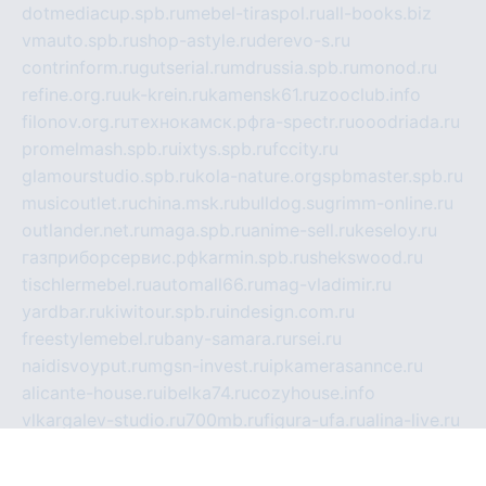
dotmediacup.spb.ru
mebel-tiraspol.ru
all-books.biz
vmauto.spb.ru
shop-astyle.ru
derevo-s.ru
contrinform.ru
gutserial.ru
mdrussia.spb.ru
monod.ru
refine.org.ru
uk-krein.ru
kamensk61.ru
zooclub.info
filonov.org.ru
технокамск.рф
ra-spectr.ru
ooodriada.ru
promelmash.spb.ru
ixtys.spb.ru
fccity.ru
glamourstudio.spb.ru
kola-nature.org
spbmaster.spb.ru
musicoutlet.ru
china.msk.ru
bulldog.su
grimm-online.ru
outlander.net.ru
maga.spb.ru
anime-sell.ru
keseloy.ru
газприборсервис.рф
karmin.spb.ru
shekswood.ru
tischlermebel.ru
automall66.ru
mag-vladimir.ru
yardbar.ru
kiwitour.spb.ru
indesign.com.ru
freestylemebel.ru
bany-samara.ru
rsei.ru
naidisvoyput.ru
mgsn-invest.ru
ipkamerasannce.ru
alicante-house.ru
ibelka74.ru
cozyhouse.info
vlkargalev-studio.ru
700mb.ru
figura-ufa.ru
alina-live.ru
belarusiannews.ru
womenknow.ru
dos-vniimk.ru
sega.net.ru
dv.net.ru
phenomenonsofhistory.com