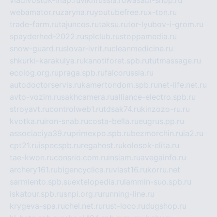
webamator.ru
zaryna.ru
youtubefree.ru
x-ton.ru
trade-farm.ru
tajuncos.ru
taksu.ru
tor-lyubov-i-grom.ru
spayderhed-2022.ru
splclub.ru
stoppamedia.ru
snow-guard.ru
slovar-ivrit.ru
cleanmedicine.ru
shkurki-karakulya.ru
kanotiforet.spb.ru
tutmassage.ru
ecolog.org.ru
praga.spb.ru
falcorussia.ru
autodoctorservis.ru
kamertondom.spb.ru
net-life.net.ru
avto-vozim.ru
sakhcamera.ru
alliance-electro.spb.ru
stroyavt.ru
controlweb1.ru
tdsak74.ru
kinzozo-ru.ru
kvotka.ru
iron-snab.ru
costa-bella.ru
eugrus.pp.ru
associaciya39.ru
primexpo.spb.ru
bezmorchin.ru
ia2.ru
cpt21.ru
ispecspb.ru
regahost.ru
kolosok-elita.ru
tae-kwon.ru
consrio.com.ru
insiam.ru
avegainfo.ru
archery161.ru
bigencyclica.ru
vlast16.ru
korru.net
sarmiento.spb.su
extelopedia.ru
lammin-suo.spb.ru
iskatour.spb.ru
snpi.org.ru
running-line.ru
krygeva-spa.ru
chel.net.ru
rust-loco.ru
dugshop.ru