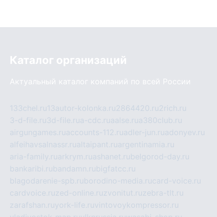
Каталог организаций
Актуальный каталог компаний по всей России
133chel.ru
13autor-kolonka.ru
2864420.ru
2rich.ru
3-d-file.ru
3d-file.ru
a-cdc.ru
aalse.ru
a380club.ru
airgungames.ru
accounts-112.ru
adler-jun.ru
adonyev.ru
alfeihavsalnassr.ru
altaipant.ru
argentinamia.ru
aria-family.ru
arkrym.ru
ashanet.ru
belgorod-day.ru
bankaribi.ru
bandamn.ru
bigfatcc.ru
blagodarenie-spb.ru
borodino-media.ru
card-voice.ru
cardvoice.ru
zed-online.ru
zvonitut.ru
zebra-tlt.ru
zarafshan.ru
york-life.ru
vintovoykompressor.ru
vladivostok-map.ru
vlknrussia.ru
wasabi-shop.ru