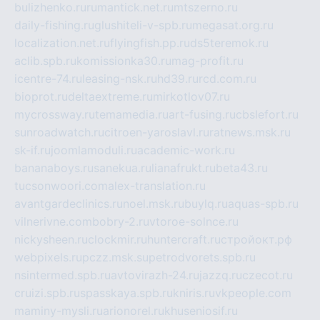
bulizhenko.ru
rumantick.net.ru
mtszerno.ru
daily-fishing.ru
glushiteli-v-spb.ru
megasat.org.ru
localization.net.ru
flyingfish.pp.ru
ds5teremok.ru
aclib.spb.ru
komissionka30.ru
mag-profit.ru
icentre-74.ru
leasing-nsk.ru
hd39.ru
rcd.com.ru
bioprot.ru
deltaextreme.ru
mirkotlov07.ru
mycrossway.ru
temamedia.ru
art-fusing.ru
cbslefort.ru
sunroadwatch.ru
citroen-yaroslavl.ru
ratnews.msk.ru
sk-if.ru
joomlamoduli.ru
academic-work.ru
bananaboys.ru
sanekua.ru
lianafrukt.ru
beta43.ru
tucsonwoori.com
alex-translation.ru
avantgardeclinics.ru
noel.msk.ru
buylq.ru
aquas-spb.ru
vilnerivne.com
bobry-2.ru
vtoroe-solnce.ru
nickysheen.ru
clockmir.ru
huntercraft.ru
стройокт.рф
webpixels.ru
pczz.msk.su
petrodvorets.spb.ru
nsintermed.spb.ru
avtovirazh-24.ru
jazzq.ru
czecot.ru
cruizi.spb.ru
spasskaya.spb.ru
kniris.ru
vkpeople.com
maminy-mysli.ru
arionorel.ru
khuseniosif.ru