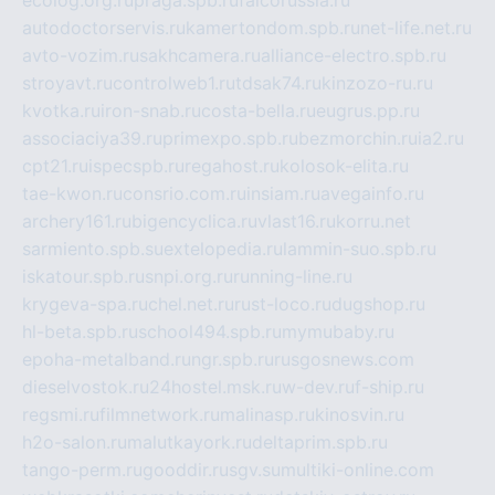
autodoctorservis.ru
kamertondom.spb.ru
net-life.net.ru
avto-vozim.ru
sakhcamera.ru
alliance-electro.spb.ru
stroyavt.ru
controlweb1.ru
tdsak74.ru
kinzozo-ru.ru
kvotka.ru
iron-snab.ru
costa-bella.ru
eugrus.pp.ru
associaciya39.ru
primexpo.spb.ru
bezmorchin.ru
ia2.ru
cpt21.ru
ispecspb.ru
regahost.ru
kolosok-elita.ru
tae-kwon.ru
consrio.com.ru
insiam.ru
avegainfo.ru
archery161.ru
bigencyclica.ru
vlast16.ru
korru.net
sarmiento.spb.su
extelopedia.ru
lammin-suo.spb.ru
iskatour.spb.ru
snpi.org.ru
running-line.ru
krygeva-spa.ru
chel.net.ru
rust-loco.ru
dugshop.ru
hl-beta.spb.ru
school494.spb.ru
mymubaby.ru
epoha-metalband.ru
ngr.spb.ru
rusgosnews.com
dieselvostok.ru
24hostel.msk.ru
w-dev.ru
f-ship.ru
regsmi.ru
filmnetwork.ru
malinasp.ru
kinosvin.ru
h2o-salon.ru
malutkayork.ru
deltaprim.spb.ru
tango-perm.ru
gooddir.ru
sgv.su
multiki-online.com