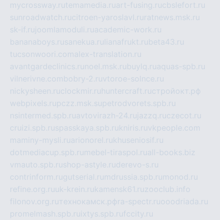
mycrossway.ru
temamedia.ru
art-fusing.ru
cbslefort.ru
sunroadwatch.ru
citroen-yaroslavl.ru
ratnews.msk.ru
sk-if.ru
joomlamoduli.ru
academic-work.ru
bananaboys.ru
sanekua.ru
lianafrukt.ru
beta43.ru
tucsonwoori.com
alex-translation.ru
avantgardeclinics.ru
noel.msk.ru
buylq.ru
aquas-spb.ru
vilnerivne.com
bobry-2.ru
vtoroe-solnce.ru
nickysheen.ru
clockmir.ru
huntercraft.ru
стройокт.рф
webpixels.ru
pczz.msk.su
petrodvorets.spb.ru
nsintermed.spb.ru
avtovirazh-24.ru
jazzq.ru
czecot.ru
cruizi.spb.ru
spasskaya.spb.ru
kniris.ru
vkpeople.com
maminy-mysli.ru
arionorel.ru
khuseniosif.ru
dotmediacup.spb.ru
mebel-tiraspol.ru
all-books.biz
vmauto.spb.ru
shop-astyle.ru
derevo-s.ru
contrinform.ru
gutserial.ru
mdrussia.spb.ru
monod.ru
refine.org.ru
uk-krein.ru
kamensk61.ru
zooclub.info
filonov.org.ru
технокамск.рф
ra-spectr.ru
ooodriada.ru
promelmash.spb.ru
ixtys.spb.ru
fccity.ru