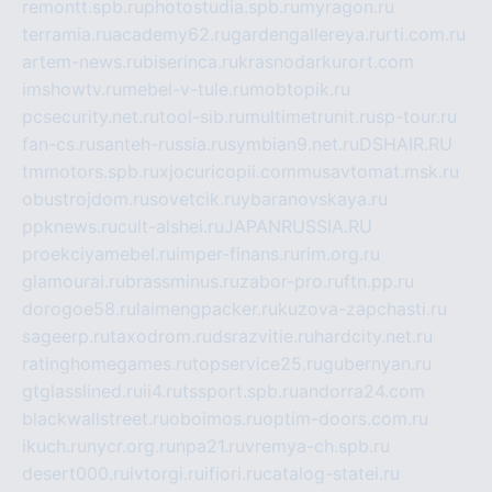
remontt.spb.ru
photostudia.spb.ru
myragon.ru
terramia.ru
academy62.ru
gardengallereya.ru
rti.com.ru
artem-news.ru
biserinca.ru
krasnodarkurort.com
imshowtv.ru
mebel-v-tule.ru
mobtopik.ru
pcsecurity.net.ru
tool-sib.ru
multimetrunit.ru
sp-tour.ru
fan-cs.ru
santeh-russia.ru
symbian9.net.ru
DSHAIR.RU
tmmotors.spb.ru
xjocuricopii.com
musavtomat.msk.ru
obustrojdom.ru
sovetcik.ru
ybaranovskaya.ru
ppknews.ru
cult-alshei.ru
JAPANRUSSIA.RU
proekciyamebel.ru
imper-finans.ru
rim.org.ru
glamourai.ru
brassminus.ru
zabor-pro.ru
ftn.pp.ru
dorogoe58.ru
laimengpacker.ru
kuzova-zapchasti.ru
sageerp.ru
taxodrom.ru
dsrazvitie.ru
hardcity.net.ru
ratinghomegames.ru
topservice25.ru
gubernyan.ru
gtglasslined.ru
ii4.ru
tssport.spb.ru
andorra24.com
blackwallstreet.ru
oboimos.ru
optim-doors.com.ru
ikuch.ru
nycr.org.ru
npa21.ru
vremya-ch.spb.ru
desert000.ru
ivtorgi.ru
ifiori.ru
catalog-statei.ru