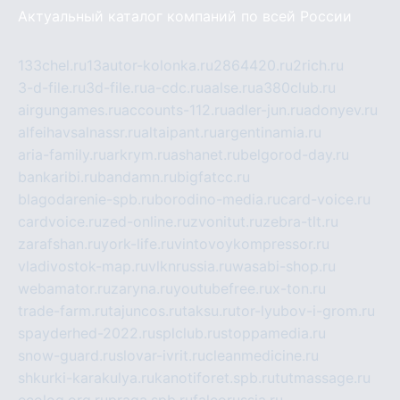
Актуальный каталог компаний по всей России
133chel.ru
13autor-kolonka.ru
2864420.ru
2rich.ru
3-d-file.ru
3d-file.ru
a-cdc.ru
aalse.ru
a380club.ru
airgungames.ru
accounts-112.ru
adler-jun.ru
adonyev.ru
alfeihavsalnassr.ru
altaipant.ru
argentinamia.ru
aria-family.ru
arkrym.ru
ashanet.ru
belgorod-day.ru
bankaribi.ru
bandamn.ru
bigfatcc.ru
blagodarenie-spb.ru
borodino-media.ru
card-voice.ru
cardvoice.ru
zed-online.ru
zvonitut.ru
zebra-tlt.ru
zarafshan.ru
york-life.ru
vintovoykompressor.ru
vladivostok-map.ru
vlknrussia.ru
wasabi-shop.ru
webamator.ru
zaryna.ru
youtubefree.ru
x-ton.ru
trade-farm.ru
tajuncos.ru
taksu.ru
tor-lyubov-i-grom.ru
spayderhed-2022.ru
splclub.ru
stoppamedia.ru
snow-guard.ru
slovar-ivrit.ru
cleanmedicine.ru
shkurki-karakulya.ru
kanotiforet.spb.ru
tutmassage.ru
ecolog.org.ru
praga.spb.ru
falcorussia.ru