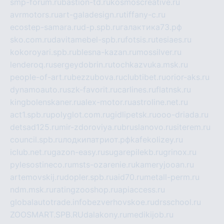
smp-forum.ru
bastion-td.ru
kosmoscreative.ru
avrmotors.ru
art-galadesign.ru
tiffany-c.ru
ecostep-samara.ru
d-p.spb.ru
галактика73.рф
sko.com.ru
davitamebel-spb.ru
fotsis.ru
tesiaes.ru
kokoroyari.spb.ru
blesna-kazan.ru
mossilver.ru
lenderoq.ru
sergeydobrin.ru
tochkazvuka.msk.ru
people-of-art.ru
bezzubova.ru
clubtibet.ru
orior-aks.ru
dynamoauto.ru
szk-favorit.ru
carlines.ru
flatnsk.ru
kingbolenskaner.ru
alex-motor.ru
astroline.net.ru
act1.spb.ru
polyglot.com.ru
gidlipetsk.ru
ooo-driada.ru
detsad125.ru
mir-zdoroviya.ru
bruslanovo.ru
siterem.ru
council.spb.ru
лодкипатриот.рф
kafekolizey.ru
iclub.net.ru
gazon-easy.ru
sugarepilekb.ru
grinox.ru
pylesostineco.ru
msts-ozarenie.ru
kameryjooan.ru
artemovskij.ru
dopler.spb.ru
aid70.ru
metall-perm.ru
ndm.msk.ru
ratingzooshop.ru
apiaccess.ru
globalautotrade.info
bezverhovskoe.ru
drsschool.ru
ZOOSMART.SPB.RU
dalakony.ru
medikijob.ru