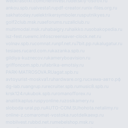
webkrasotki.com
cherinvest.ru
detskiy-ostrov.ru
ankou.spb.ru
alvesta1.ru
pdf-creator.ru
nix-files.org.ru
sakhatoday.ru
elektrikersymboler.ru
sputnikyes.ru
golf2club.msk.ru
aeforums.ru
zallclub.ru
multimodal.msk.ru
habaigry.ru
haikko.ru
sobakopedia.ru
isz-fest.ru
ewnc.info
screensaver-clock.net.ru
volnav.spb.ru
comnat.ru
npf.net.ru
7bit.pp.ru
kalugatur.ru
tesiaes.ru
card.com.ru
kazanka.spb.ru
gildiya-kuznecov.ru
kameryboavision.ru
griffoncom.spb.ru
fabrika-emotsiy.ru
PARK-MATROSOVA.RU
agat.spb.ru
avtoyurist-moskva1.ru
hardware.org.ru
схема-авто.рф
dg-lab.ru
angrup.ru
recruiter.spb.ru
music8.spb.ru
krsk124.ru
kubok.spb.ru
romanofforex.ru
analitikaplus.ru
spyonline.ru
zosikamery.ru
sloboda-ural.pp.ru
AUTO-COM.SU
hohota.net
alimy.ru
online-z.com
aromat-vostoka.ru
otdelkaexp.ru
mobilvest.ru
bbd.net.ru
mebelshop.msk.ru