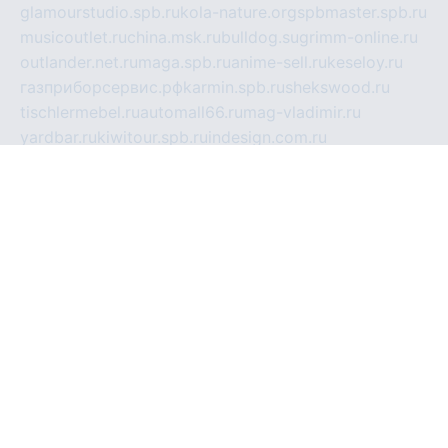
glamourstudio.spb.ru
kola-nature.org
spbmaster.spb.ru
musicoutlet.ru
china.msk.ru
bulldog.su
grimm-online.ru
outlander.net.ru
maga.spb.ru
anime-sell.ru
keseloy.ru
газприборсервис.рф
karmin.spb.ru
shekswood.ru
tischlermebel.ru
automall66.ru
mag-vladimir.ru
yardbar.ru
kiwitour.spb.ru
indesign.com.ru
freestylemebel.ru
bany-samara.ru
rsei.ru
naidisvoyput.ru
mgsn-invest.ru
ipkamerasannce.ru
alicante-house.ru
ibelka74.ru
cozyhouse.info
vlkargalev-studio.ru
700mb.ru
figura-ufa.ru
alina-live.ru
belarusiannews.ru
womenknow.ru
dos-vniimk.ru
sega.net.ru
dv.net.ru
phenomenonsofhistory.com
telesputnik.net.ru
wall.pp.ru
pylesosroidmi.ru
gtc-clan.ru
cligs.ru
bibikazap.ru
popova.org.ru
netwhistler.spb.ru
bellvil.ru
bonzon.ru
iss-vladik.ru
defiparis.net.ru
las-gryzas.ru
amku.ru
electednews.spb.ru
feather.org.ru
spar72.ru
tankiigri.ru
dominus.com.ru
ibtree.ru
sanykool.pp.ru
unixlib.org.ru