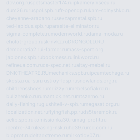
dcv.org.ru
spetsmaster174.ru
ipkameryhiseeu.ru
dum26.ru
ruspol.spb.ru
fr-opendp.ru
kam-solnyshko.ru
cheyenne-arapaho.ru
sevzapmetal.spb.ru
ted-lapidus.spb.ru
parasite-eliminator.ru
sigma-complete.ru
modernworld.ru
dama-moda.ru
eholot-group.ru
sk-nvkz.ru
DRONGOLD.RU
democratia2.ru
i-farmer.ru
mass-sport.org
jablonex.spb.ru
bookmess.ru
linkword.ru
refineua.com.ru
cs-spec.net.ru
altay-mebel.ru
DNK-THEATRE.RU
mechaniks.spb.ru
ipcamtechage.ru
skosta.ru
a-sun.ru
stroy-ldsp.ru
snowlands.org.ru
childrensshoes.ru
mrlizzy.ru
mebelsofiakrd.ru
bulizhenko.ru
rumantick.net.ru
mtszerno.ru
daily-fishing.ru
glushiteli-v-spb.ru
megasat.org.ru
localization.net.ru
flyingfish.pp.ru
ds5teremok.ru
aclib.spb.ru
komissionka30.ru
mag-profit.ru
icentre-74.ru
leasing-nsk.ru
hd39.ru
rcd.com.ru
bioprot.ru
deltaextreme.ru
mirkotlov07.ru