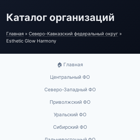
Каталог организаций
Главная
»
Северо-Кавказский федеральный округ
»
Esthetic Glow Harmony
🏠 Главная
Центральный ФО
Северо-Западный ФО
Приволжский ФО
Уральский ФО
Сибирский ФО
Дальневосточный ФО