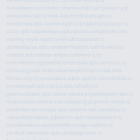
nickysheen.ru
clockmir.ru
huntercraft.ru
стройокт.рф
webpixels.ru
pczz.msk.su
petrodvorets.spb.ru
nsintermed.spb.ru
avtovirazh-24.ru
jazzq.ru
czecot.ru
cruizi.spb.ru
spasskaya.spb.ru
kniris.ru
vkpeople.com
maminy-mysli.ru
arionorel.ru
khuseniosif.ru
dotmediacup.spb.ru
mebel-tiraspol.ru
all-books.biz
vmauto.spb.ru
shop-astyle.ru
derevo-s.ru
contrinform.ru
gutserial.ru
mdrussia.spb.ru
monod.ru
refine.org.ru
uk-krein.ru
kamensk61.ru
zooclub.info
filonov.org.ru
технокамск.рф
ra-spectr.ru
ooodriada.ru
promelmash.spb.ru
ixtys.spb.ru
fccity.ru
glamourstudio.spb.ru
kola-nature.org
spbmaster.spb.ru
musicoutlet.ru
china.msk.ru
bulldog.su
grimm-online.ru
outlander.net.ru
maga.spb.ru
anime-sell.ru
keseloy.ru
газприборсервис.рф
karmin.spb.ru
shekswood.ru
tischlermebel.ru
automall66.ru
mag-vladimir.ru
yardbar.ru
kiwitour.spb.ru
indesign.com.ru