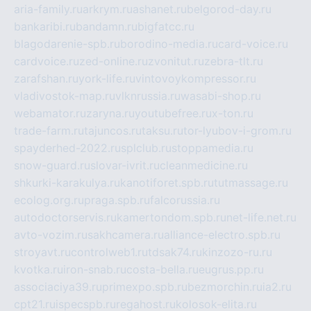
aria-family.ru
arkrym.ru
ashanet.ru
belgorod-day.ru
bankaribi.ru
bandamn.ru
bigfatcc.ru
blagodarenie-spb.ru
borodino-media.ru
card-voice.ru
cardvoice.ru
zed-online.ru
zvonitut.ru
zebra-tlt.ru
zarafshan.ru
york-life.ru
vintovoykompressor.ru
vladivostok-map.ru
vlknrussia.ru
wasabi-shop.ru
webamator.ru
zaryna.ru
youtubefree.ru
x-ton.ru
trade-farm.ru
tajuncos.ru
taksu.ru
tor-lyubov-i-grom.ru
spayderhed-2022.ru
splclub.ru
stoppamedia.ru
snow-guard.ru
slovar-ivrit.ru
cleanmedicine.ru
shkurki-karakulya.ru
kanotiforet.spb.ru
tutmassage.ru
ecolog.org.ru
praga.spb.ru
falcorussia.ru
autodoctorservis.ru
kamertondom.spb.ru
net-life.net.ru
avto-vozim.ru
sakhcamera.ru
alliance-electro.spb.ru
stroyavt.ru
controlweb1.ru
tdsak74.ru
kinzozo-ru.ru
kvotka.ru
iron-snab.ru
costa-bella.ru
eugrus.pp.ru
associaciya39.ru
primexpo.spb.ru
bezmorchin.ru
ia2.ru
cpt21.ru
ispecspb.ru
regahost.ru
kolosok-elita.ru