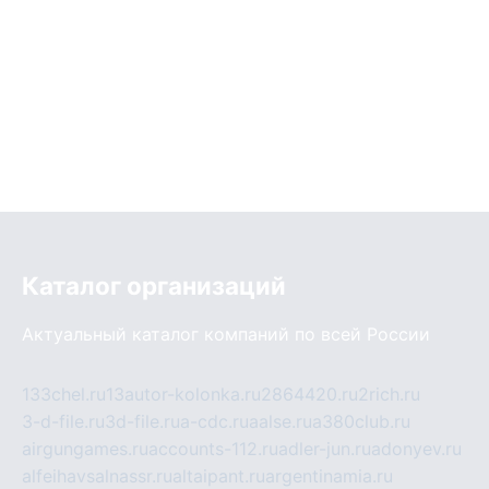
Каталог организаций
Актуальный каталог компаний по всей России
133chel.ru
13autor-kolonka.ru
2864420.ru
2rich.ru
3-d-file.ru
3d-file.ru
a-cdc.ru
aalse.ru
a380club.ru
airgungames.ru
accounts-112.ru
adler-jun.ru
adonyev.ru
alfeihavsalnassr.ru
altaipant.ru
argentinamia.ru