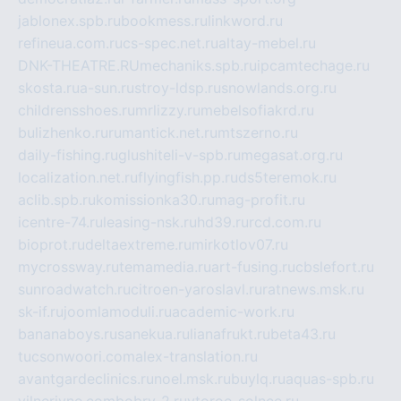
jablonex.spb.ru
bookmess.ru
linkword.ru
refineua.com.ru
cs-spec.net.ru
altay-mebel.ru
DNK-THEATRE.RU
mechaniks.spb.ru
ipcamtechage.ru
skosta.ru
a-sun.ru
stroy-ldsp.ru
snowlands.org.ru
childrensshoes.ru
mrlizzy.ru
mebelsofiakrd.ru
bulizhenko.ru
rumantick.net.ru
mtszerno.ru
daily-fishing.ru
glushiteli-v-spb.ru
megasat.org.ru
localization.net.ru
flyingfish.pp.ru
ds5teremok.ru
aclib.spb.ru
komissionka30.ru
mag-profit.ru
icentre-74.ru
leasing-nsk.ru
hd39.ru
rcd.com.ru
bioprot.ru
deltaextreme.ru
mirkotlov07.ru
mycrossway.ru
temamedia.ru
art-fusing.ru
cbslefort.ru
sunroadwatch.ru
citroen-yaroslavl.ru
ratnews.msk.ru
sk-if.ru
joomlamoduli.ru
academic-work.ru
bananaboys.ru
sanekua.ru
lianafrukt.ru
beta43.ru
tucsonwoori.com
alex-translation.ru
avantgardeclinics.ru
noel.msk.ru
buylq.ru
aquas-spb.ru
vilnerivne.com
bobry-2.ru
vtoroe-solnce.ru