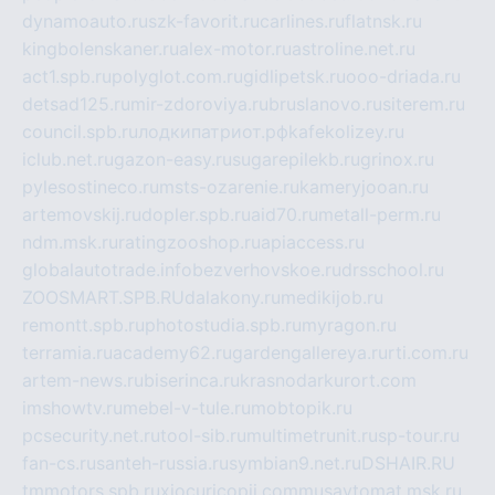
dynamoauto.ru
szk-favorit.ru
carlines.ru
flatnsk.ru
kingbolenskaner.ru
alex-motor.ru
astroline.net.ru
act1.spb.ru
polyglot.com.ru
gidlipetsk.ru
ooo-driada.ru
detsad125.ru
mir-zdoroviya.ru
bruslanovo.ru
siterem.ru
council.spb.ru
лодкипатриот.рф
kafekolizey.ru
iclub.net.ru
gazon-easy.ru
sugarepilekb.ru
grinox.ru
pylesostineco.ru
msts-ozarenie.ru
kameryjooan.ru
artemovskij.ru
dopler.spb.ru
aid70.ru
metall-perm.ru
ndm.msk.ru
ratingzooshop.ru
apiaccess.ru
globalautotrade.info
bezverhovskoe.ru
drsschool.ru
ZOOSMART.SPB.RU
dalakony.ru
medikijob.ru
remontt.spb.ru
photostudia.spb.ru
myragon.ru
terramia.ru
academy62.ru
gardengallereya.ru
rti.com.ru
artem-news.ru
biserinca.ru
krasnodarkurort.com
imshowtv.ru
mebel-v-tule.ru
mobtopik.ru
pcsecurity.net.ru
tool-sib.ru
multimetrunit.ru
sp-tour.ru
fan-cs.ru
santeh-russia.ru
symbian9.net.ru
DSHAIR.RU
tmmotors.spb.ru
xjocuricopii.com
musavtomat.msk.ru