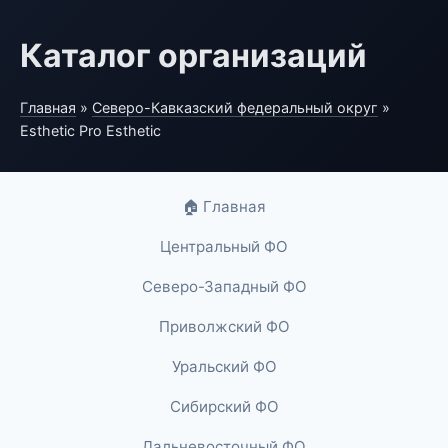
Каталог организаций
Главная
»
Северо-Кавказский федеральный округ
»
Esthetic Pro Esthetic
🏠 Главная
Центральный ФО
Северо-Западный ФО
Приволжский ФО
Уральский ФО
Сибирский ФО
Дальневосточный ФО