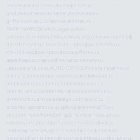
tesiaes.ru
card.com.ru
kazanka.spb.ru
gildiya-kuznecov.ru
kameryboavision.ru
griffoncom.spb.ru
fabrika-emotsiy.ru
PARK-MATROSOVA.RU
agat.spb.ru
avtoyurist-moskva1.ru
hardware.org.ru
схема-авто.рф
dg-lab.ru
angrup.ru
recruiter.spb.ru
music8.spb.ru
krsk124.ru
kubok.spb.ru
romanofforex.ru
analitikaplus.ru
spyonline.ru
zosikamery.ru
sloboda-ural.pp.ru
AUTO-COM.SU
hohota.net
alimy.ru
online-z.com
aromat-vostoka.ru
otdelkaexp.ru
mobilvest.ru
bbd.net.ru
mebelshop.msk.ru
smp-forum.ru
bastion-td.ru
kosmoscreative.ru
avrmotors.ru
art-galadesign.ru
tiffany-c.ru
ecostep-samara.ru
d-p.spb.ru
галактика73.рф
sko.com.ru
davitamebel-spb.ru
fotsis.ru
tesiaes.ru
kokoroyari.spb.ru
blesna-kazan.ru
mossilver.ru
lenderoq.ru
sergeydobrin.ru
tochkazvuka.msk.ru
people-of-art.ru
bezzubova.ru
clubtibet.ru
orior-aks.ru