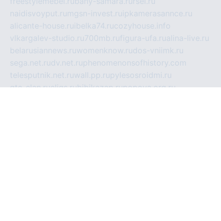
freestylemebel.ru
bany-samara.ru
rsei.ru
naidisvoyput.ru
mgsn-invest.ru
ipkamerasannce.ru
alicante-house.ru
ibelka74.ru
cozyhouse.info
vlkargalev-studio.ru
700mb.ru
figura-ufa.ru
alina-live.ru
belarusiannews.ru
womenknow.ru
dos-vniimk.ru
sega.net.ru
dv.net.ru
phenomenonsofhistory.com
telesputnik.net.ru
wall.pp.ru
pylesosroidmi.ru
gtc-clan.ru
cligs.ru
bibikazap.ru
popova.org.ru
netwhistler.spb.ru
bellvil.ru
bonzon.ru
iss-vladik.ru
defiparis.net.ru
las-gryzas.ru
amku.ru
electednews.spb.ru
feather.org.ru
spar72.ru
tankiigri.ru
dominus.com.ru
ibtree.ru
sanykool.pp.ru
unixlib.org.ru
menatep.spb.ru
gartenterrassen.ru
printeka.ru
skvozilka.com.ru
parkovka-pub.ru
lovemobi.ru
art-ru.ru
emulatorz.com.ru
alucomp.com.ru
tatforum.com.ru
alternativa-profi.ru
dermakler.ru
artsurvey.ru
aredir.ru
khimspas.ru
centr-maxi.ru
2018r.ru
bort-stomer-defort.ru
professional2.ru
gibsons.ru