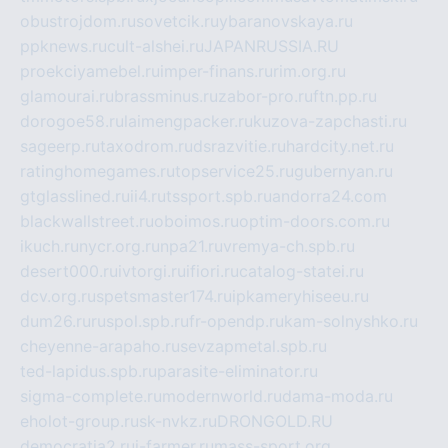
obustrojdom.ru
sovetcik.ru
ybaranovskaya.ru
ppknews.ru
cult-alshei.ru
JAPANRUSSIA.RU
proekciyamebel.ru
imper-finans.ru
rim.org.ru
glamourai.ru
brassminus.ru
zabor-pro.ru
ftn.pp.ru
dorogoe58.ru
laimengpacker.ru
kuzova-zapchasti.ru
sageerp.ru
taxodrom.ru
dsrazvitie.ru
hardcity.net.ru
ratinghomegames.ru
topservice25.ru
gubernyan.ru
gtglasslined.ru
ii4.ru
tssport.spb.ru
andorra24.com
blackwallstreet.ru
oboimos.ru
optim-doors.com.ru
ikuch.ru
nycr.org.ru
npa21.ru
vremya-ch.spb.ru
desert000.ru
ivtorgi.ru
ifiori.ru
catalog-statei.ru
dcv.org.ru
spetsmaster174.ru
ipkameryhiseeu.ru
dum26.ru
ruspol.spb.ru
fr-opendp.ru
kam-solnyshko.ru
cheyenne-arapaho.ru
sevzapmetal.spb.ru
ted-lapidus.spb.ru
parasite-eliminator.ru
sigma-complete.ru
modernworld.ru
dama-moda.ru
eholot-group.ru
sk-nvkz.ru
DRONGOLD.RU
democratia2.ru
i-farmer.ru
mass-sport.org