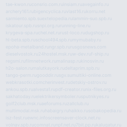
tae-kwon.ru
consrio.com.ru
insiam.ru
avegainfo.ru
archery161.ru
bigencyclica.ru
vlast16.ru
korru.net
sarmiento.spb.su
extelopedia.ru
lammin-suo.spb.ru
iskatour.spb.ru
snpi.org.ru
running-line.ru
krygeva-spa.ru
chel.net.ru
rust-loco.ru
dugshop.ru
hl-beta.spb.ru
school494.spb.ru
mymubaby.ru
epoha-metalband.ru
ngr.spb.ru
rusgosnews.com
dieselvostok.ru
24hostel.msk.ru
w-dev.ru
f-ship.ru
regsmi.ru
filmnetwork.ru
malinasp.ru
kinosvin.ru
h2o-salon.ru
malutkayork.ru
deltaprim.spb.ru
tango-perm.ru
gooddir.ru
sgv.su
multiki-online.com
webkrasotki.com
cherinvest.ru
detskiy-ostrov.ru
ankou.spb.ru
alvesta1.ru
pdf-creator.ru
nix-files.org.ru
sakhatoday.ru
elektrikersymboler.ru
sputnikyes.ru
golf2club.msk.ru
aeforums.ru
zallclub.ru
multimodal.msk.ru
habaigry.ru
haikko.ru
sobakopedia.ru
isz-fest.ru
ewnc.info
screensaver-clock.net.ru
volnav.spb.ru
comnat.ru
npf.net.ru
7bit.pp.ru
kalugatur.ru