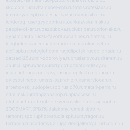
sko.com.ru
davitamebel-spb.ru
fotsis.ru
tesiaes.ru
kokoroyari.spb.ru
blesna-kazan.ru
mossilver.ru
lenderoq.ru
sergeydobrin.ru
tochkazvuka.msk.ru
people-of-art.ru
bezzubova.ru
clubtibet.ru
orior-aks.ru
dynamoauto.ru
szk-favorit.ru
carlines.ru
flatnsk.ru
kingbolenskaner.ru
alex-motor.ru
astroline.net.ru
act1.spb.ru
polyglot.com.ru
gidlipetsk.ru
ooo-driada.ru
detsad125.ru
mir-zdoroviya.ru
bruslanovo.ru
siterem.ru
council.spb.ru
лодкипатриот.рф
kafekolizey.ru
iclub.net.ru
gazon-easy.ru
sugarepilekb.ru
grinox.ru
pylesostineco.ru
msts-ozarenie.ru
kameryjooan.ru
artemovskij.ru
dopler.spb.ru
aid70.ru
metall-perm.ru
ndm.msk.ru
ratingzooshop.ru
apiaccess.ru
globalautotrade.info
bezverhovskoe.ru
drsschool.ru
ZOOSMART.SPB.RU
dalakony.ru
medikijob.ru
remontt.spb.ru
photostudia.spb.ru
myragon.ru
terramia.ru
academy62.ru
gardengallereya.ru
rti.com.ru