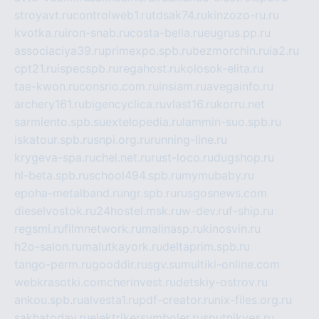
stroyavt.ru
controlweb1.ru
tdsak74.ru
kinzozo-ru.ru
kvotka.ru
iron-snab.ru
costa-bella.ru
eugrus.pp.ru
associaciya39.ru
primexpo.spb.ru
bezmorchin.ru
ia2.ru
cpt21.ru
ispecspb.ru
regahost.ru
kolosok-elita.ru
tae-kwon.ru
consrio.com.ru
insiam.ru
avegainfo.ru
archery161.ru
bigencyclica.ru
vlast16.ru
korru.net
sarmiento.spb.su
extelopedia.ru
lammin-suo.spb.ru
iskatour.spb.ru
snpi.org.ru
running-line.ru
krygeva-spa.ru
chel.net.ru
rust-loco.ru
dugshop.ru
hl-beta.spb.ru
school494.spb.ru
mymubaby.ru
epoha-metalband.ru
ngr.spb.ru
rusgosnews.com
dieselvostok.ru
24hostel.msk.ru
w-dev.ru
f-ship.ru
regsmi.ru
filmnetwork.ru
malinasp.ru
kinosvin.ru
h2o-salon.ru
malutkayork.ru
deltaprim.spb.ru
tango-perm.ru
gooddir.ru
sgv.su
multiki-online.com
webkrasotki.com
cherinvest.ru
detskiy-ostrov.ru
ankou.spb.ru
alvesta1.ru
pdf-creator.ru
nix-files.org.ru
sakhatoday.ru
elektrikersymboler.ru
sputnikyes.ru