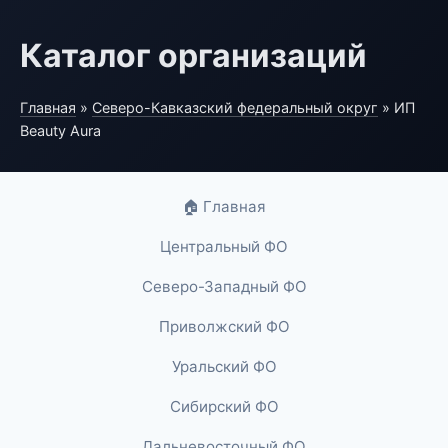
Каталог организаций
Главная
»
Северо-Кавказский федеральный округ
» ИП
Beauty Aura
🏠 Главная
Центральный ФО
Северо-Западный ФО
Приволжский ФО
Уральский ФО
Сибирский ФО
Дальневосточный ФО