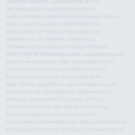
cheyenne-arapaho.ru
sevzapmetal.spb.ru
ted-lapidus.spb.ru
parasite-eliminator.ru
sigma-complete.ru
modernworld.ru
dama-moda.ru
eholot-group.ru
sk-nvkz.ru
DRONGOLD.RU
democratia2.ru
i-farmer.ru
mass-sport.org
jablonex.spb.ru
bookmess.ru
linkword.ru
refineua.com.ru
cs-spec.net.ru
altay-mebel.ru
DNK-THEATRE.RU
mechaniks.spb.ru
ipcamtechage.ru
skosta.ru
a-sun.ru
stroy-ldsp.ru
snowlands.org.ru
childrensshoes.ru
mrlizzy.ru
mebelsofiakrd.ru
bulizhenko.ru
rumantick.net.ru
mtszerno.ru
daily-fishing.ru
glushiteli-v-spb.ru
megasat.org.ru
localization.net.ru
flyingfish.pp.ru
ds5teremok.ru
aclib.spb.ru
komissionka30.ru
mag-profit.ru
icentre-74.ru
leasing-nsk.ru
hd39.ru
rcd.com.ru
bioprot.ru
deltaextreme.ru
mirkotlov07.ru
mycrossway.ru
temamedia.ru
art-fusing.ru
cbslefort.ru
sunroadwatch.ru
citroen-yaroslavl.ru
ratnews.msk.ru