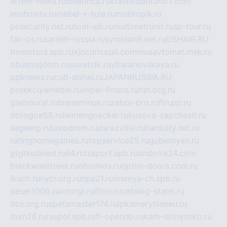
artem-news.ru
biserinca.ru
krasnodarkurort.com
imshowtv.ru
mebel-v-tule.ru
mobtopik.ru
pcsecurity.net.ru
tool-sib.ru
multimetrunit.ru
sp-tour.ru
fan-cs.ru
santeh-russia.ru
symbian9.net.ru
DSHAIR.RU
tmmotors.spb.ru
xjocuricopii.com
musavtomat.msk.ru
obustrojdom.ru
sovetcik.ru
ybaranovskaya.ru
ppknews.ru
cult-alshei.ru
JAPANRUSSIA.RU
proekciyamebel.ru
imper-finans.ru
rim.org.ru
glamourai.ru
brassminus.ru
zabor-pro.ru
ftn.pp.ru
dorogoe58.ru
laimengpacker.ru
kuzova-zapchasti.ru
sageerp.ru
taxodrom.ru
dsrazvitie.ru
hardcity.net.ru
ratinghomegames.ru
topservice25.ru
gubernyan.ru
gtglasslined.ru
ii4.ru
tssport.spb.ru
andorra24.com
blackwallstreet.ru
oboimos.ru
optim-doors.com.ru
ikuch.ru
nycr.org.ru
npa21.ru
vremya-ch.spb.ru
desert000.ru
ivtorgi.ru
ifiori.ru
catalog-statei.ru
dcv.org.ru
spetsmaster174.ru
ipkameryhiseeu.ru
dum26.ru
ruspol.spb.ru
fr-opendp.ru
kam-solnyshko.ru