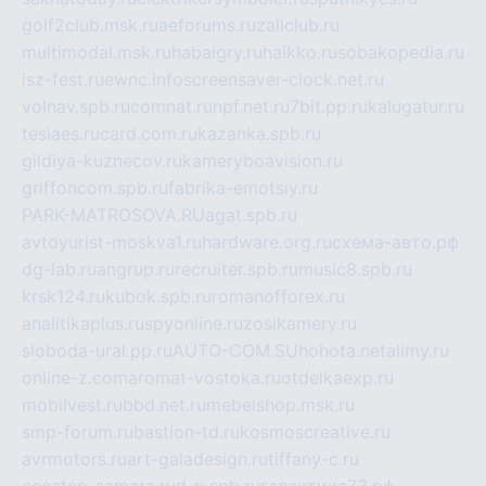
golf2club.msk.ru
aeforums.ru
zallclub.ru
multimodal.msk.ru
habaigry.ru
haikko.ru
sobakopedia.ru
isz-fest.ru
ewnc.info
screensaver-clock.net.ru
volnav.spb.ru
comnat.ru
npf.net.ru
7bit.pp.ru
kalugatur.ru
tesiaes.ru
card.com.ru
kazanka.spb.ru
gildiya-kuznecov.ru
kameryboavision.ru
griffoncom.spb.ru
fabrika-emotsiy.ru
PARK-MATROSOVA.RU
agat.spb.ru
avtoyurist-moskva1.ru
hardware.org.ru
схема-авто.рф
dg-lab.ru
angrup.ru
recruiter.spb.ru
music8.spb.ru
krsk124.ru
kubok.spb.ru
romanofforex.ru
analitikaplus.ru
spyonline.ru
zosikamery.ru
sloboda-ural.pp.ru
AUTO-COM.SU
hohota.net
alimy.ru
online-z.com
aromat-vostoka.ru
otdelkaexp.ru
mobilvest.ru
bbd.net.ru
mebelshop.msk.ru
smp-forum.ru
bastion-td.ru
kosmoscreative.ru
avrmotors.ru
art-galadesign.ru
tiffany-c.ru
ecostep-samara.ru
d-p.spb.ru
галактика73.рф