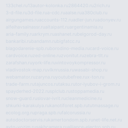
133chel.ru
13autor-kolonka.ru
2864420.ru
2rich.ru
3-d-file.ru
3d-file.ru
a-cdc.ru
aalse.ru
a380club.ru
airgungames.ru
accounts-112.ru
adler-jun.ru
adonyev.ru
alfeihavsalnassr.ru
altaipant.ru
argentinamia.ru
aria-family.ru
arkrym.ru
ashanet.ru
belgorod-day.ru
bankaribi.ru
bandamn.ru
bigfatcc.ru
blagodarenie-spb.ru
borodino-media.ru
card-voice.ru
cardvoice.ru
zed-online.ru
zvonitut.ru
zebra-tlt.ru
zarafshan.ru
york-life.ru
vintovoykompressor.ru
vladivostok-map.ru
vlknrussia.ru
wasabi-shop.ru
webamator.ru
zaryna.ru
youtubefree.ru
x-ton.ru
trade-farm.ru
tajuncos.ru
taksu.ru
tor-lyubov-i-grom.ru
spayderhed-2022.ru
splclub.ru
stoppamedia.ru
snow-guard.ru
slovar-ivrit.ru
cleanmedicine.ru
shkurki-karakulya.ru
kanotiforet.spb.ru
tutmassage.ru
ecolog.org.ru
praga.spb.ru
falcorussia.ru
autodoctorservis.ru
kamertondom.spb.ru
net-life.net.ru
avto-vozim.ru
sakhcamera.ru
alliance-electro.spb.ru