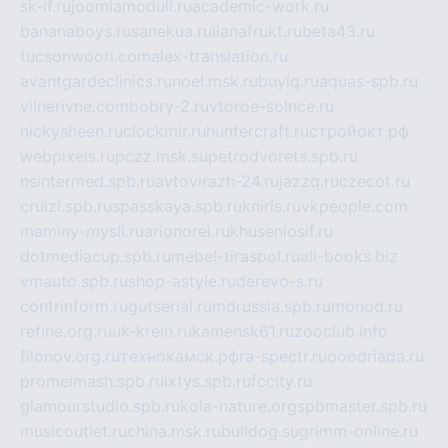
sk-if.ru
joomlamoduli.ru
academic-work.ru
bananaboys.ru
sanekua.ru
lianafrukt.ru
beta43.ru
tucsonwoori.com
alex-translation.ru
avantgardeclinics.ru
noel.msk.ru
buylq.ru
aquas-spb.ru
vilnerivne.com
bobry-2.ru
vtoroe-solnce.ru
nickysheen.ru
clockmir.ru
huntercraft.ru
стройокт.рф
webpixels.ru
pczz.msk.su
petrodvorets.spb.ru
nsintermed.spb.ru
avtovirazh-24.ru
jazzq.ru
czecot.ru
cruizi.spb.ru
spasskaya.spb.ru
kniris.ru
vkpeople.com
maminy-mysli.ru
arionorel.ru
khuseniosif.ru
dotmediacup.spb.ru
mebel-tiraspol.ru
all-books.biz
vmauto.spb.ru
shop-astyle.ru
derevo-s.ru
contrinform.ru
gutserial.ru
mdrussia.spb.ru
monod.ru
refine.org.ru
uk-krein.ru
kamensk61.ru
zooclub.info
filonov.org.ru
технокамск.рф
ra-spectr.ru
ooodriada.ru
promelmash.spb.ru
ixtys.spb.ru
fccity.ru
glamourstudio.spb.ru
kola-nature.org
spbmaster.spb.ru
musicoutlet.ru
china.msk.ru
bulldog.su
grimm-online.ru