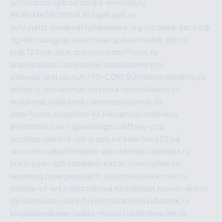
griffoncom.spb.ru
fabrika-emotsiy.ru
PARK-MATROSOVA.RU
agat.spb.ru
avtoyurist-moskva1.ru
hardware.org.ru
схема-авто.рф
dg-lab.ru
angrup.ru
recruiter.spb.ru
music8.spb.ru
krsk124.ru
kubok.spb.ru
romanofforex.ru
analitikaplus.ru
spyonline.ru
zosikamery.ru
sloboda-ural.pp.ru
AUTO-COM.SU
hohota.net
alimy.ru
online-z.com
aromat-vostoka.ru
otdelkaexp.ru
mobilvest.ru
bbd.net.ru
mebelshop.msk.ru
smp-forum.ru
bastion-td.ru
kosmoscreative.ru
avrmotors.ru
art-galadesign.ru
tiffany-c.ru
ecostep-samara.ru
d-p.spb.ru
галактика73.рф
sko.com.ru
davitamebel-spb.ru
fotsis.ru
tesiaes.ru
kokoroyari.spb.ru
blesna-kazan.ru
mossilver.ru
lenderoq.ru
sergeydobrin.ru
tochkazvuka.msk.ru
people-of-art.ru
bezzubova.ru
clubtibet.ru
orior-aks.ru
dynamoauto.ru
szk-favorit.ru
carlines.ru
flatnsk.ru
kingbolenskaner.ru
alex-motor.ru
astroline.net.ru