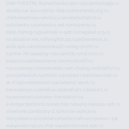
DNK-THEATRE.RU
mechaniks.spb.ru
ipcamtechage.ru
skosta.ru
a-sun.ru
stroy-ldsp.ru
snowlands.org.ru
childrensshoes.ru
mrlizzy.ru
mebelsofiakrd.ru
bulizhenko.ru
rumantick.net.ru
mtszerno.ru
daily-fishing.ru
glushiteli-v-spb.ru
megasat.org.ru
localization.net.ru
flyingfish.pp.ru
ds5teremok.ru
aclib.spb.ru
komissionka30.ru
mag-profit.ru
icentre-74.ru
leasing-nsk.ru
hd39.ru
rcd.com.ru
bioprot.ru
deltaextreme.ru
mirkotlov07.ru
mycrossway.ru
temamedia.ru
art-fusing.ru
cbslefort.ru
sunroadwatch.ru
citroen-yaroslavl.ru
ratnews.msk.ru
sk-if.ru
joomlamoduli.ru
academic-work.ru
bananaboys.ru
sanekua.ru
lianafrukt.ru
beta43.ru
tucsonwoori.com
alex-translation.ru
avantgardeclinics.ru
noel.msk.ru
buylq.ru
aquas-spb.ru
vilnerivne.com
bobry-2.ru
vtoroe-solnce.ru
nickysheen.ru
clockmir.ru
huntercraft.ru
стройокт.рф
webpixels.ru
pczz.msk.su
petrodvorets.spb.ru