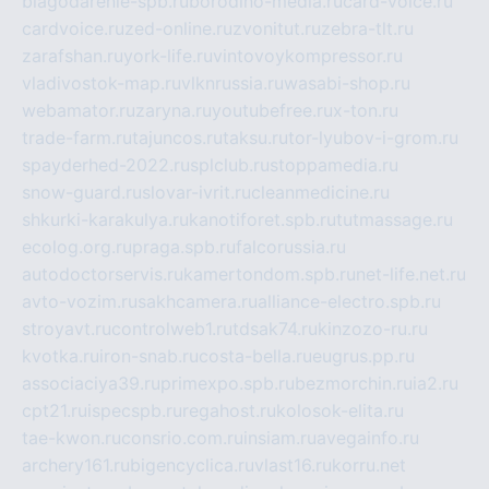
blagodarenie-spb.ru
borodino-media.ru
card-voice.ru
cardvoice.ru
zed-online.ru
zvonitut.ru
zebra-tlt.ru
zarafshan.ru
york-life.ru
vintovoykompressor.ru
vladivostok-map.ru
vlknrussia.ru
wasabi-shop.ru
webamator.ru
zaryna.ru
youtubefree.ru
x-ton.ru
trade-farm.ru
tajuncos.ru
taksu.ru
tor-lyubov-i-grom.ru
spayderhed-2022.ru
splclub.ru
stoppamedia.ru
snow-guard.ru
slovar-ivrit.ru
cleanmedicine.ru
shkurki-karakulya.ru
kanotiforet.spb.ru
tutmassage.ru
ecolog.org.ru
praga.spb.ru
falcorussia.ru
autodoctorservis.ru
kamertondom.spb.ru
net-life.net.ru
avto-vozim.ru
sakhcamera.ru
alliance-electro.spb.ru
stroyavt.ru
controlweb1.ru
tdsak74.ru
kinzozo-ru.ru
kvotka.ru
iron-snab.ru
costa-bella.ru
eugrus.pp.ru
associaciya39.ru
primexpo.spb.ru
bezmorchin.ru
ia2.ru
cpt21.ru
ispecspb.ru
regahost.ru
kolosok-elita.ru
tae-kwon.ru
consrio.com.ru
insiam.ru
avegainfo.ru
archery161.ru
bigencyclica.ru
vlast16.ru
korru.net