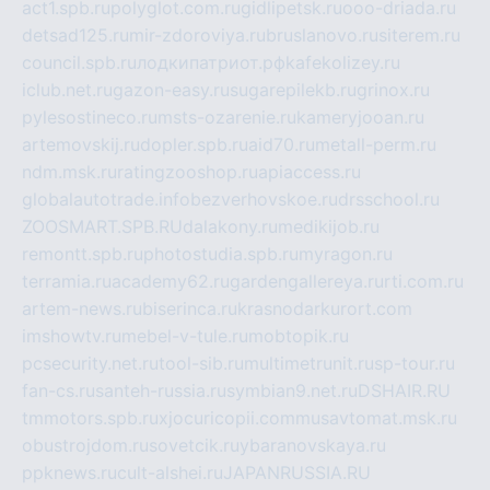
act1.spb.ru
polyglot.com.ru
gidlipetsk.ru
ooo-driada.ru
detsad125.ru
mir-zdoroviya.ru
bruslanovo.ru
siterem.ru
council.spb.ru
лодкипатриот.рф
kafekolizey.ru
iclub.net.ru
gazon-easy.ru
sugarepilekb.ru
grinox.ru
pylesostineco.ru
msts-ozarenie.ru
kameryjooan.ru
artemovskij.ru
dopler.spb.ru
aid70.ru
metall-perm.ru
ndm.msk.ru
ratingzooshop.ru
apiaccess.ru
globalautotrade.info
bezverhovskoe.ru
drsschool.ru
ZOOSMART.SPB.RU
dalakony.ru
medikijob.ru
remontt.spb.ru
photostudia.spb.ru
myragon.ru
terramia.ru
academy62.ru
gardengallereya.ru
rti.com.ru
artem-news.ru
biserinca.ru
krasnodarkurort.com
imshowtv.ru
mebel-v-tule.ru
mobtopik.ru
pcsecurity.net.ru
tool-sib.ru
multimetrunit.ru
sp-tour.ru
fan-cs.ru
santeh-russia.ru
symbian9.net.ru
DSHAIR.RU
tmmotors.spb.ru
xjocuricopii.com
musavtomat.msk.ru
obustrojdom.ru
sovetcik.ru
ybaranovskaya.ru
ppknews.ru
cult-alshei.ru
JAPANRUSSIA.RU