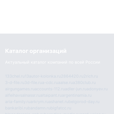
Каталог организаций
Актуальный каталог компаний по всей России
133chel.ru
13autor-kolonka.ru
2864420.ru
2rich.ru
3-d-file.ru
3d-file.ru
a-cdc.ru
aalse.ru
a380club.ru
airgungames.ru
accounts-112.ru
adler-jun.ru
adonyev.ru
alfeihavsalnassr.ru
altaipant.ru
argentinamia.ru
aria-family.ru
arkrym.ru
ashanet.ru
belgorod-day.ru
bankaribi.ru
bandamn.ru
bigfatcc.ru