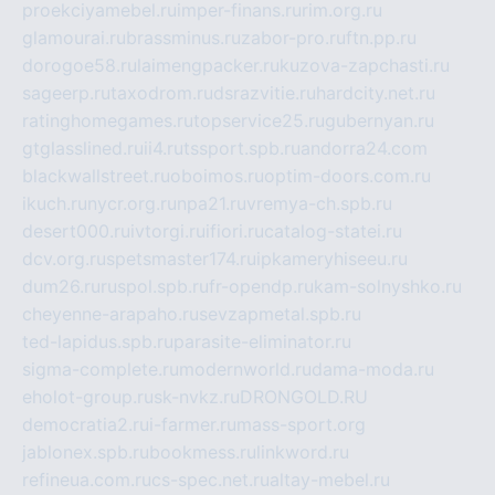
proekciyamebel.ru
imper-finans.ru
rim.org.ru
glamourai.ru
brassminus.ru
zabor-pro.ru
ftn.pp.ru
dorogoe58.ru
laimengpacker.ru
kuzova-zapchasti.ru
sageerp.ru
taxodrom.ru
dsrazvitie.ru
hardcity.net.ru
ratinghomegames.ru
topservice25.ru
gubernyan.ru
gtglasslined.ru
ii4.ru
tssport.spb.ru
andorra24.com
blackwallstreet.ru
oboimos.ru
optim-doors.com.ru
ikuch.ru
nycr.org.ru
npa21.ru
vremya-ch.spb.ru
desert000.ru
ivtorgi.ru
ifiori.ru
catalog-statei.ru
dcv.org.ru
spetsmaster174.ru
ipkameryhiseeu.ru
dum26.ru
ruspol.spb.ru
fr-opendp.ru
kam-solnyshko.ru
cheyenne-arapaho.ru
sevzapmetal.spb.ru
ted-lapidus.spb.ru
parasite-eliminator.ru
sigma-complete.ru
modernworld.ru
dama-moda.ru
eholot-group.ru
sk-nvkz.ru
DRONGOLD.RU
democratia2.ru
i-farmer.ru
mass-sport.org
jablonex.spb.ru
bookmess.ru
linkword.ru
refineua.com.ru
cs-spec.net.ru
altay-mebel.ru