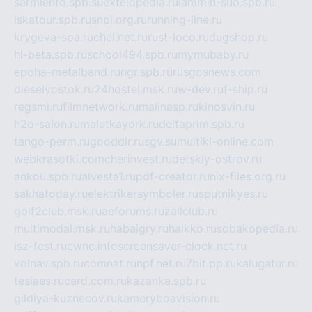
sarmiento.spb.su
extelopedia.ru
lammin-suo.spb.ru
iskatour.spb.ru
snpi.org.ru
running-line.ru
krygeva-spa.ru
chel.net.ru
rust-loco.ru
dugshop.ru
hl-beta.spb.ru
school494.spb.ru
mymubaby.ru
epoha-metalband.ru
ngr.spb.ru
rusgosnews.com
dieselvostok.ru
24hostel.msk.ru
w-dev.ru
f-ship.ru
regsmi.ru
filmnetwork.ru
malinasp.ru
kinosvin.ru
h2o-salon.ru
malutkayork.ru
deltaprim.spb.ru
tango-perm.ru
gooddir.ru
sgv.su
multiki-online.com
webkrasotki.com
cherinvest.ru
detskiy-ostrov.ru
ankou.spb.ru
alvesta1.ru
pdf-creator.ru
nix-files.org.ru
sakhatoday.ru
elektrikersymboler.ru
sputnikyes.ru
golf2club.msk.ru
aeforums.ru
zallclub.ru
multimodal.msk.ru
habaigry.ru
haikko.ru
sobakopedia.ru
isz-fest.ru
ewnc.info
screensaver-clock.net.ru
volnav.spb.ru
comnat.ru
npf.net.ru
7bit.pp.ru
kalugatur.ru
tesiaes.ru
card.com.ru
kazanka.spb.ru
gildiya-kuznecov.ru
kameryboavision.ru