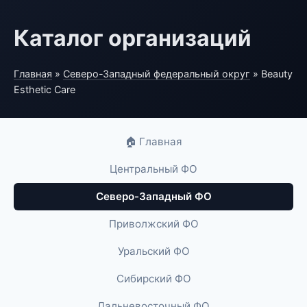
Каталог организаций
Главная
»
Северо-Западный федеральный округ
» Beauty
Esthetic Care
🏠 Главная
Центральный ФО
Северо-Западный ФО
Приволжский ФО
Уральский ФО
Сибирский ФО
Дальневосточный ФО