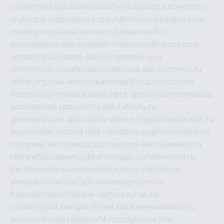
nsintermed.spb.ru
avtovirazh-24.ru
jazzq.ru
czecot.ru
cruizi.spb.ru
spasskaya.spb.ru
kniris.ru
vkpeople.com
maminy-mysli.ru
arionorel.ru
khuseniosif.ru
dotmediacup.spb.ru
mebel-tiraspol.ru
all-books.biz
vmauto.spb.ru
shop-astyle.ru
derevo-s.ru
contrinform.ru
gutserial.ru
mdrussia.spb.ru
monod.ru
refine.org.ru
uk-krein.ru
kamensk61.ru
zooclub.info
filonov.org.ru
технокамск.рф
ra-spectr.ru
ooodriada.ru
promelmash.spb.ru
ixtys.spb.ru
fccity.ru
glamourstudio.spb.ru
kola-nature.org
spbmaster.spb.ru
musicoutlet.ru
china.msk.ru
bulldog.su
grimm-online.ru
outlander.net.ru
maga.spb.ru
anime-sell.ru
keseloy.ru
газприборсервис.рф
karmin.spb.ru
shekswood.ru
tischlermebel.ru
automall66.ru
mag-vladimir.ru
yardbar.ru
kiwitour.spb.ru
indesign.com.ru
freestylemebel.ru
bany-samara.ru
rsei.ru
naidisvoyput.ru
mgsn-invest.ru
ipkamerasannce.ru
alicante-house.ru
ibelka74.ru
cozyhouse.info