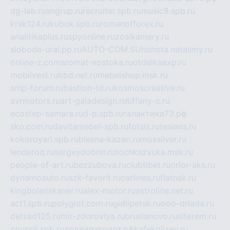
dg-lab.ru
angrup.ru
recruiter.spb.ru
music8.spb.ru
krsk124.ru
kubok.spb.ru
romanofforex.ru
analitikaplus.ru
spyonline.ru
zosikamery.ru
sloboda-ural.pp.ru
AUTO-COM.SU
hohota.net
alimy.ru
online-z.com
aromat-vostoka.ru
otdelkaexp.ru
mobilvest.ru
bbd.net.ru
mebelshop.msk.ru
smp-forum.ru
bastion-td.ru
kosmoscreative.ru
avrmotors.ru
art-galadesign.ru
tiffany-c.ru
ecostep-samara.ru
d-p.spb.ru
галактика73.рф
sko.com.ru
davitamebel-spb.ru
fotsis.ru
tesiaes.ru
kokoroyari.spb.ru
blesna-kazan.ru
mossilver.ru
lenderoq.ru
sergeydobrin.ru
tochkazvuka.msk.ru
people-of-art.ru
bezzubova.ru
clubtibet.ru
orior-aks.ru
dynamoauto.ru
szk-favorit.ru
carlines.ru
flatnsk.ru
kingbolenskaner.ru
alex-motor.ru
astroline.net.ru
act1.spb.ru
polyglot.com.ru
gidlipetsk.ru
ooo-driada.ru
detsad125.ru
mir-zdoroviya.ru
bruslanovo.ru
siterem.ru
council.spb.ru
лодкипатриот.рф
kafekolizey.ru