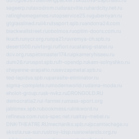
dorogoe58.ru
laimengpacker.ru
kuzova-zapchasti.ru
sageerp.ru
taxodrom.ru
dsrazvitie.ru
hardcity.net.ru
ratinghomegames.ru
topservice25.ru
gubernyan.ru
gtglasslined.ru
ii4.ru
tssport.spb.ru
andorra24.com
blackwallstreet.ru
oboimos.ru
optim-doors.com.ru
ikuch.ru
nycr.org.ru
npa21.ru
vremya-ch.spb.ru
desert000.ru
ivtorgi.ru
ifiori.ru
catalog-statei.ru
dcv.org.ru
spetsmaster174.ru
ipkameryhiseeu.ru
dum26.ru
ruspol.spb.ru
fr-opendp.ru
kam-solnyshko.ru
cheyenne-arapaho.ru
sevzapmetal.spb.ru
ted-lapidus.spb.ru
parasite-eliminator.ru
sigma-complete.ru
modernworld.ru
dama-moda.ru
eholot-group.ru
sk-nvkz.ru
DRONGOLD.RU
democratia2.ru
i-farmer.ru
mass-sport.org
jablonex.spb.ru
bookmess.ru
linkword.ru
refineua.com.ru
cs-spec.net.ru
altay-mebel.ru
DNK-THEATRE.RU
mechaniks.spb.ru
ipcamtechage.ru
skosta.ru
a-sun.ru
stroy-ldsp.ru
snowlands.org.ru