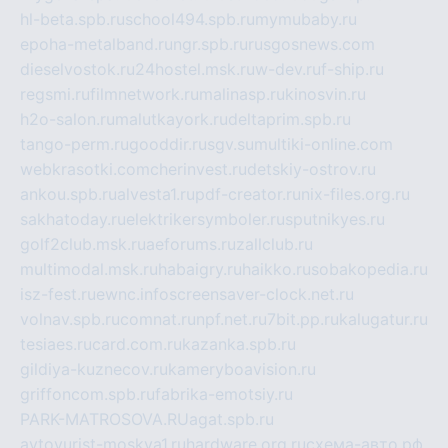
hl-beta.spb.ru
school494.spb.ru
mymubaby.ru
epoha-metalband.ru
ngr.spb.ru
rusgosnews.com
dieselvostok.ru
24hostel.msk.ru
w-dev.ru
f-ship.ru
regsmi.ru
filmnetwork.ru
malinasp.ru
kinosvin.ru
h2o-salon.ru
malutkayork.ru
deltaprim.spb.ru
tango-perm.ru
gooddir.ru
sgv.su
multiki-online.com
webkrasotki.com
cherinvest.ru
detskiy-ostrov.ru
ankou.spb.ru
alvesta1.ru
pdf-creator.ru
nix-files.org.ru
sakhatoday.ru
elektrikersymboler.ru
sputnikyes.ru
golf2club.msk.ru
aeforums.ru
zallclub.ru
multimodal.msk.ru
habaigry.ru
haikko.ru
sobakopedia.ru
isz-fest.ru
ewnc.info
screensaver-clock.net.ru
volnav.spb.ru
comnat.ru
npf.net.ru
7bit.pp.ru
kalugatur.ru
tesiaes.ru
card.com.ru
kazanka.spb.ru
gildiya-kuznecov.ru
kameryboavision.ru
griffoncom.spb.ru
fabrika-emotsiy.ru
PARK-MATROSOVA.RU
agat.spb.ru
avtoyurist-moskva1.ru
hardware.org.ru
схема-авто.рф