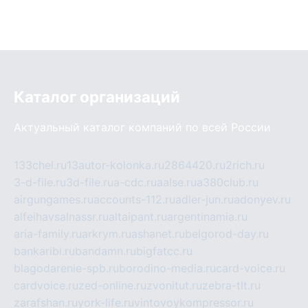
Каталог организаций
Актуальный каталог компаний по всей России
133chel.ru
13autor-kolonka.ru
2864420.ru
2rich.ru
3-d-file.ru
3d-file.ru
a-cdc.ru
aalse.ru
a380club.ru
airgungames.ru
accounts-112.ru
adler-jun.ru
adonyev.ru
alfeihavsalnassr.ru
altaipant.ru
argentinamia.ru
aria-family.ru
arkrym.ru
ashanet.ru
belgorod-day.ru
bankaribi.ru
bandamn.ru
bigfatcc.ru
blagodarenie-spb.ru
borodino-media.ru
card-voice.ru
cardvoice.ru
zed-online.ru
zvonitut.ru
zebra-tlt.ru
zarafshan.ru
york-life.ru
vintovoykompressor.ru