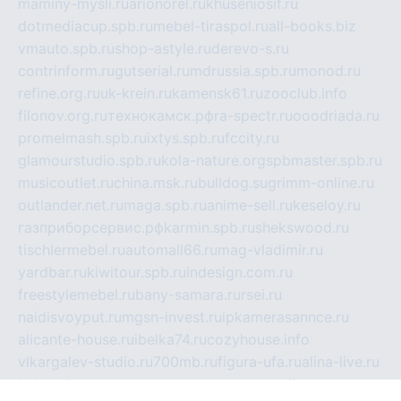
maminy-mysli.ru
arionorel.ru
khuseniosif.ru
dotmediacup.spb.ru
mebel-tiraspol.ru
all-books.biz
vmauto.spb.ru
shop-astyle.ru
derevo-s.ru
contrinform.ru
gutserial.ru
mdrussia.spb.ru
monod.ru
refine.org.ru
uk-krein.ru
kamensk61.ru
zooclub.info
filonov.org.ru
технокамск.рф
ra-spectr.ru
ooodriada.ru
promelmash.spb.ru
ixtys.spb.ru
fccity.ru
glamourstudio.spb.ru
kola-nature.org
spbmaster.spb.ru
musicoutlet.ru
china.msk.ru
bulldog.su
grimm-online.ru
outlander.net.ru
maga.spb.ru
anime-sell.ru
keseloy.ru
газприборсервис.рф
karmin.spb.ru
shekswood.ru
tischlermebel.ru
automall66.ru
mag-vladimir.ru
yardbar.ru
kiwitour.spb.ru
indesign.com.ru
freestylemebel.ru
bany-samara.ru
rsei.ru
naidisvoyput.ru
mgsn-invest.ru
ipkamerasannce.ru
alicante-house.ru
ibelka74.ru
cozyhouse.info
vlkargalev-studio.ru
700mb.ru
figura-ufa.ru
alina-live.ru
belarusiannews.ru
womenknow.ru
dos-vniimk.ru