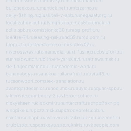
childrensshoes.ru
mrlizzy.ru
mebelsofiakrd.ru
bulizhenko.ru
rumantick.net.ru
mtszerno.ru
daily-fishing.ru
glushiteli-v-spb.ru
megasat.org.ru
localization.net.ru
flyingfish.pp.ru
ds5teremok.ru
aclib.spb.ru
komissionka30.ru
mag-profit.ru
icentre-74.ru
leasing-nsk.ru
hd39.ru
rcd.com.ru
bioprot.ru
deltaextreme.ru
mirkotlov07.ru
mycrossway.ru
temamedia.ru
art-fusing.ru
cbslefort.ru
sunroadwatch.ru
citroen-yaroslavl.ru
ratnews.msk.ru
sk-if.ru
joomlamoduli.ru
academic-work.ru
bananaboys.ru
sanekua.ru
lianafrukt.ru
beta43.ru
tucsonwoori.com
alex-translation.ru
avantgardeclinics.ru
noel.msk.ru
buylq.ru
aquas-spb.ru
vilnerivne.com
bobry-2.ru
vtoroe-solnce.ru
nickysheen.ru
clockmir.ru
huntercraft.ru
стройокт.рф
webpixels.ru
pczz.msk.su
petrodvorets.spb.ru
nsintermed.spb.ru
avtovirazh-24.ru
jazzq.ru
czecot.ru
cruizi.spb.ru
spasskaya.spb.ru
kniris.ru
vkpeople.com