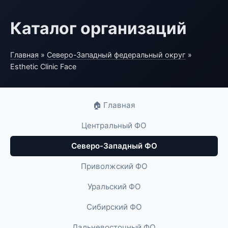
Каталог организаций
Главная
»
Северо-Западный федеральный округ
»
Esthetic Clinic Face
🏠 Главная
Центральный ФО
Северо-Западный ФО
Приволжский ФО
Уральский ФО
Сибирский ФО
Дальневосточный ФО