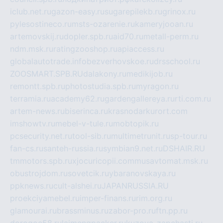
iclub.net.ru
gazon-easy.ru
sugarepilekb.ru
grinox.ru
pylesostineco.ru
msts-ozarenie.ru
kameryjooan.ru
artemovskij.ru
dopler.spb.ru
aid70.ru
metall-perm.ru
ndm.msk.ru
ratingzooshop.ru
apiaccess.ru
globalautotrade.info
bezverhovskoe.ru
drsschool.ru
ZOOSMART.SPB.RU
dalakony.ru
medikijob.ru
remontt.spb.ru
photostudia.spb.ru
myragon.ru
terramia.ru
academy62.ru
gardengallereya.ru
rti.com.ru
artem-news.ru
biserinca.ru
krasnodarkurort.com
imshowtv.ru
mebel-v-tule.ru
mobtopik.ru
pcsecurity.net.ru
tool-sib.ru
multimetrunit.ru
sp-tour.ru
fan-cs.ru
santeh-russia.ru
symbian9.net.ru
DSHAIR.RU
tmmotors.spb.ru
xjocuricopii.com
musavtomat.msk.ru
obustrojdom.ru
sovetcik.ru
ybaranovskaya.ru
ppknews.ru
cult-alshei.ru
JAPANRUSSIA.RU
proekciyamebel.ru
imper-finans.ru
rim.org.ru
glamourai.ru
brassminus.ru
zabor-pro.ru
ftn.pp.ru