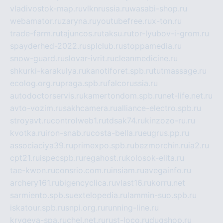
vladivostok-map.ru
vlknrussia.ru
wasabi-shop.ru
webamator.ru
zaryna.ru
youtubefree.ru
x-ton.ru
trade-farm.ru
tajuncos.ru
taksu.ru
tor-lyubov-i-grom.ru
spayderhed-2022.ru
splclub.ru
stoppamedia.ru
snow-guard.ru
slovar-ivrit.ru
cleanmedicine.ru
shkurki-karakulya.ru
kanotiforet.spb.ru
tutmassage.ru
ecolog.org.ru
praga.spb.ru
falcorussia.ru
autodoctorservis.ru
kamertondom.spb.ru
net-life.net.ru
avto-vozim.ru
sakhcamera.ru
alliance-electro.spb.ru
stroyavt.ru
controlweb1.ru
tdsak74.ru
kinzozo-ru.ru
kvotka.ru
iron-snab.ru
costa-bella.ru
eugrus.pp.ru
associaciya39.ru
primexpo.spb.ru
bezmorchin.ru
ia2.ru
cpt21.ru
ispecspb.ru
regahost.ru
kolosok-elita.ru
tae-kwon.ru
consrio.com.ru
insiam.ru
avegainfo.ru
archery161.ru
bigencyclica.ru
vlast16.ru
korru.net
sarmiento.spb.su
extelopedia.ru
lammin-suo.spb.ru
iskatour.spb.ru
snpi.org.ru
running-line.ru
krygeva-spa.ru
chel.net.ru
rust-loco.ru
dugshop.ru