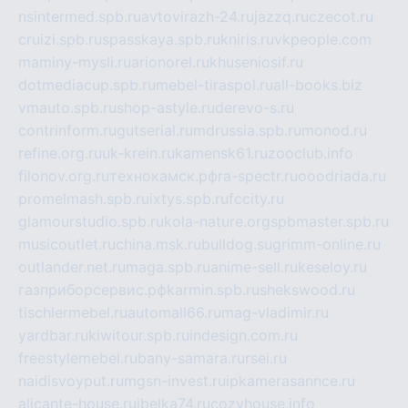
nsintermed.spb.ru
avtovirazh-24.ru
jazzq.ru
czecot.ru
cruizi.spb.ru
spasskaya.spb.ru
kniris.ru
vkpeople.com
maminy-mysli.ru
arionorel.ru
khuseniosif.ru
dotmediacup.spb.ru
mebel-tiraspol.ru
all-books.biz
vmauto.spb.ru
shop-astyle.ru
derevo-s.ru
contrinform.ru
gutserial.ru
mdrussia.spb.ru
monod.ru
refine.org.ru
uk-krein.ru
kamensk61.ru
zooclub.info
filonov.org.ru
технокамск.рф
ra-spectr.ru
ooodriada.ru
promelmash.spb.ru
ixtys.spb.ru
fccity.ru
glamourstudio.spb.ru
kola-nature.org
spbmaster.spb.ru
musicoutlet.ru
china.msk.ru
bulldog.su
grimm-online.ru
outlander.net.ru
maga.spb.ru
anime-sell.ru
keseloy.ru
газприборсервис.рф
karmin.spb.ru
shekswood.ru
tischlermebel.ru
automall66.ru
mag-vladimir.ru
yardbar.ru
kiwitour.spb.ru
indesign.com.ru
freestylemebel.ru
bany-samara.ru
rsei.ru
naidisvoyput.ru
mgsn-invest.ru
ipkamerasannce.ru
alicante-house.ru
ibelka74.ru
cozyhouse.info