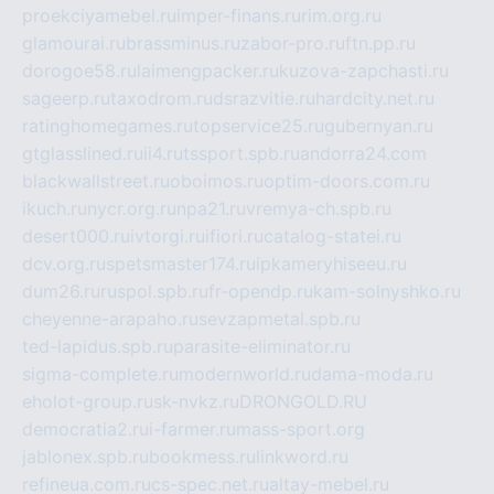
proekciyamebel.ru
imper-finans.ru
rim.org.ru
glamourai.ru
brassminus.ru
zabor-pro.ru
ftn.pp.ru
dorogoe58.ru
laimengpacker.ru
kuzova-zapchasti.ru
sageerp.ru
taxodrom.ru
dsrazvitie.ru
hardcity.net.ru
ratinghomegames.ru
topservice25.ru
gubernyan.ru
gtglasslined.ru
ii4.ru
tssport.spb.ru
andorra24.com
blackwallstreet.ru
oboimos.ru
optim-doors.com.ru
ikuch.ru
nycr.org.ru
npa21.ru
vremya-ch.spb.ru
desert000.ru
ivtorgi.ru
ifiori.ru
catalog-statei.ru
dcv.org.ru
spetsmaster174.ru
ipkameryhiseeu.ru
dum26.ru
ruspol.spb.ru
fr-opendp.ru
kam-solnyshko.ru
cheyenne-arapaho.ru
sevzapmetal.spb.ru
ted-lapidus.spb.ru
parasite-eliminator.ru
sigma-complete.ru
modernworld.ru
dama-moda.ru
eholot-group.ru
sk-nvkz.ru
DRONGOLD.RU
democratia2.ru
i-farmer.ru
mass-sport.org
jablonex.spb.ru
bookmess.ru
linkword.ru
refineua.com.ru
cs-spec.net.ru
altay-mebel.ru