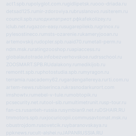
act1.spb.ru
polyglot.com.ru
gidlipetsk.ru
ooo-driada.ru
detsad125.ru
mir-zdoroviya.ru
bruslanovo.ru
siterem.ru
council.spb.ru
лодкипатриот.рф
kafekolizey.ru
iclub.net.ru
gazon-easy.ru
sugarepilekb.ru
grinox.ru
pylesostineco.ru
msts-ozarenie.ru
kameryjooan.ru
artemovskij.ru
dopler.spb.ru
aid70.ru
metall-perm.ru
ndm.msk.ru
ratingzooshop.ru
apiaccess.ru
globalautotrade.info
bezverhovskoe.ru
drsschool.ru
ZOOSMART.SPB.RU
dalakony.ru
medikijob.ru
remontt.spb.ru
photostudia.spb.ru
myragon.ru
terramia.ru
academy62.ru
gardengallereya.ru
rti.com.ru
artem-news.ru
biserinca.ru
krasnodarkurort.com
imshowtv.ru
mebel-v-tule.ru
mobtopik.ru
pcsecurity.net.ru
tool-sib.ru
multimetrunit.ru
sp-tour.ru
fan-cs.ru
santeh-russia.ru
symbian9.net.ru
DSHAIR.RU
tmmotors.spb.ru
xjocuricopii.com
musavtomat.msk.ru
obustrojdom.ru
sovetcik.ru
ybaranovskaya.ru
ppknews.ru
cult-alshei.ru
JAPANRUSSIA.RU