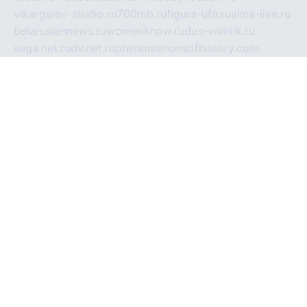
vlkargalev-studio.ru
700mb.ru
figura-ufa.ru
alina-live.ru
belarusiannews.ru
womenknow.ru
dos-vniimk.ru
sega.net.ru
dv.net.ru
phenomenonsofhistory.com
telesputnik.net.ru
wall.pp.ru
pylesosroidmi.ru
gtc-clan.ru
cligs.ru
bibikazap.ru
popova.org.ru
netwhistler.spb.ru
bellvil.ru
bonzon.ru
iss-vladik.ru
defiparis.net.ru
las-gryzas.ru
amku.ru
electednews.spb.ru
feather.org.ru
spar72.ru
tankiigri.ru
dominus.com.ru
ibtree.ru
sanykool.pp.ru
unixlib.org.ru
menatep.spb.ru
gartenterrassen.ru
printeka.ru
skvozilka.com.ru
parkovka-pub.ru
lovemobi.ru
art-ru.ru
emulatorz.com.ru
alucomp.com.ru
tatforum.com.ru
alternativa-profi.ru
dermakler.ru
artsurvey.ru
aredir.ru
khimspas.ru
centr-maxi.ru
2018r.ru
bort-stomer-defort.ru
professional2.ru
gibsons.ru
artselena.ru
art-pilot.ru
ingredient.spb.ru
npfpolimer.spb.ru
argentum.spb.ru
hom-edu.ru
af-num.ru
cashadvanceamericasev.org
trexp.spb.ru