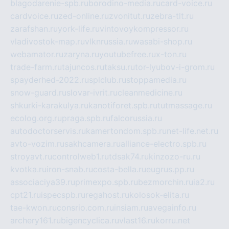
blagodarenie-spb.ru
borodino-media.ru
card-voice.ru
cardvoice.ru
zed-online.ru
zvonitut.ru
zebra-tlt.ru
zarafshan.ru
york-life.ru
vintovoykompressor.ru
vladivostok-map.ru
vlknrussia.ru
wasabi-shop.ru
webamator.ru
zaryna.ru
youtubefree.ru
x-ton.ru
trade-farm.ru
tajuncos.ru
taksu.ru
tor-lyubov-i-grom.ru
spayderhed-2022.ru
splclub.ru
stoppamedia.ru
snow-guard.ru
slovar-ivrit.ru
cleanmedicine.ru
shkurki-karakulya.ru
kanotiforet.spb.ru
tutmassage.ru
ecolog.org.ru
praga.spb.ru
falcorussia.ru
autodoctorservis.ru
kamertondom.spb.ru
net-life.net.ru
avto-vozim.ru
sakhcamera.ru
alliance-electro.spb.ru
stroyavt.ru
controlweb1.ru
tdsak74.ru
kinzozo-ru.ru
kvotka.ru
iron-snab.ru
costa-bella.ru
eugrus.pp.ru
associaciya39.ru
primexpo.spb.ru
bezmorchin.ru
ia2.ru
cpt21.ru
ispecspb.ru
regahost.ru
kolosok-elita.ru
tae-kwon.ru
consrio.com.ru
insiam.ru
avegainfo.ru
archery161.ru
bigencyclica.ru
vlast16.ru
korru.net