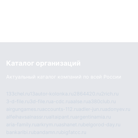
Каталог организаций
Актуальный каталог компаний по всей России
133chel.ru
13autor-kolonka.ru
2864420.ru
2rich.ru
3-d-file.ru
3d-file.ru
a-cdc.ru
aalse.ru
a380club.ru
airgungames.ru
accounts-112.ru
adler-jun.ru
adonyev.ru
alfeihavsalnassr.ru
altaipant.ru
argentinamia.ru
aria-family.ru
arkrym.ru
ashanet.ru
belgorod-day.ru
bankaribi.ru
bandamn.ru
bigfatcc.ru