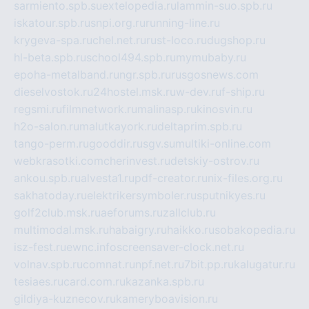
sarmiento.spb.su
extelopedia.ru
lammin-suo.spb.ru
iskatour.spb.ru
snpi.org.ru
running-line.ru
krygeva-spa.ru
chel.net.ru
rust-loco.ru
dugshop.ru
hl-beta.spb.ru
school494.spb.ru
mymubaby.ru
epoha-metalband.ru
ngr.spb.ru
rusgosnews.com
dieselvostok.ru
24hostel.msk.ru
w-dev.ru
f-ship.ru
regsmi.ru
filmnetwork.ru
malinasp.ru
kinosvin.ru
h2o-salon.ru
malutkayork.ru
deltaprim.spb.ru
tango-perm.ru
gooddir.ru
sgv.su
multiki-online.com
webkrasotki.com
cherinvest.ru
detskiy-ostrov.ru
ankou.spb.ru
alvesta1.ru
pdf-creator.ru
nix-files.org.ru
sakhatoday.ru
elektrikersymboler.ru
sputnikyes.ru
golf2club.msk.ru
aeforums.ru
zallclub.ru
multimodal.msk.ru
habaigry.ru
haikko.ru
sobakopedia.ru
isz-fest.ru
ewnc.info
screensaver-clock.net.ru
volnav.spb.ru
comnat.ru
npf.net.ru
7bit.pp.ru
kalugatur.ru
tesiaes.ru
card.com.ru
kazanka.spb.ru
gildiya-kuznecov.ru
kameryboavision.ru