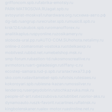
griffoncom.spb.ru
fabrika-emotsiy.ru
PARK-MATROSOVA.RU
agat.spb.ru
avtoyurist-moskva1.ru
hardware.org.ru
схема-авто.рф
dg-lab.ru
angrup.ru
recruiter.spb.ru
music8.spb.ru
krsk124.ru
kubok.spb.ru
romanofforex.ru
analitikaplus.ru
spyonline.ru
zosikamery.ru
sloboda-ural.pp.ru
AUTO-COM.SU
hohota.net
alimy.ru
online-z.com
aromat-vostoka.ru
otdelkaexp.ru
mobilvest.ru
bbd.net.ru
mebelshop.msk.ru
smp-forum.ru
bastion-td.ru
kosmoscreative.ru
avrmotors.ru
art-galadesign.ru
tiffany-c.ru
ecostep-samara.ru
d-p.spb.ru
галактика73.рф
sko.com.ru
davitamebel-spb.ru
fotsis.ru
tesiaes.ru
kokoroyari.spb.ru
blesna-kazan.ru
mossilver.ru
lenderoq.ru
sergeydobrin.ru
tochkazvuka.msk.ru
people-of-art.ru
bezzubova.ru
clubtibet.ru
orior-aks.ru
dynamoauto.ru
szk-favorit.ru
carlines.ru
flatnsk.ru
kingbolenskaner.ru
alex-motor.ru
astroline.net.ru