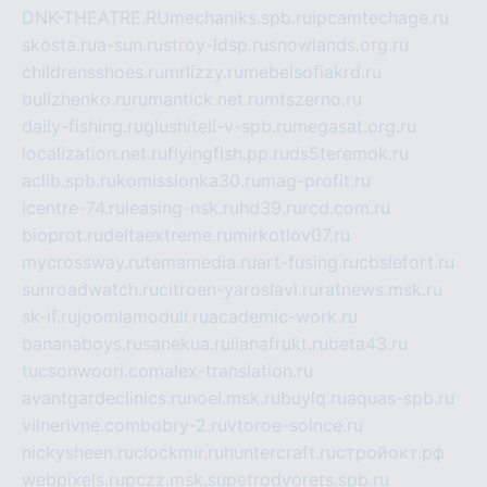
DNK-THEATRE.RU
mechaniks.spb.ru
ipcamtechage.ru
skosta.ru
a-sun.ru
stroy-ldsp.ru
snowlands.org.ru
childrensshoes.ru
mrlizzy.ru
mebelsofiakrd.ru
bulizhenko.ru
rumantick.net.ru
mtszerno.ru
daily-fishing.ru
glushiteli-v-spb.ru
megasat.org.ru
localization.net.ru
flyingfish.pp.ru
ds5teremok.ru
aclib.spb.ru
komissionka30.ru
mag-profit.ru
icentre-74.ru
leasing-nsk.ru
hd39.ru
rcd.com.ru
bioprot.ru
deltaextreme.ru
mirkotlov07.ru
mycrossway.ru
temamedia.ru
art-fusing.ru
cbslefort.ru
sunroadwatch.ru
citroen-yaroslavl.ru
ratnews.msk.ru
sk-if.ru
joomlamoduli.ru
academic-work.ru
bananaboys.ru
sanekua.ru
lianafrukt.ru
beta43.ru
tucsonwoori.com
alex-translation.ru
avantgardeclinics.ru
noel.msk.ru
buylq.ru
aquas-spb.ru
vilnerivne.com
bobry-2.ru
vtoroe-solnce.ru
nickysheen.ru
clockmir.ru
huntercraft.ru
стройокт.рф
webpixels.ru
pczz.msk.su
petrodvorets.spb.ru