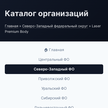
Каталог организаций
Главная
»
Северо-Западный федеральный округ
» Laser
Premium Body
🏠 Главная
Центральный ФО
Северо-Западный ФО
Приволжский ФО
Уральский ФО
Сибирский ФО
Дальневосточный ФО