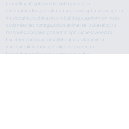
promelmash.spb.ru
ixtys.spb.ru
fccity.ru
glamourstudio.spb.ru
kola-nature.org
spbmaster.spb.ru
musicoutlet.ru
china.msk.ru
bulldog.su
grimm-online.ru
outlander.net.ru
maga.spb.ru
anime-sell.ru
keseloy.ru
газприборсервис.рф
karmin.spb.ru
shekswood.ru
tischlermebel.ru
automall66.ru
mag-vladimir.ru
yardbar.ru
kiwitour.spb.ru
indesign.com.ru
freestylemebel.ru
bany-samara.ru
rsei.ru
naidisvoyput.ru
mgsn-invest.ru
ipkamerasannce.ru
alicante-house.ru
ibelka74.ru
cozyhouse.info
vlkargalev-studio.ru
700mb.ru
figura-ufa.ru
alina-live.ru
belarusiannews.ru
womenknow.ru
dos-vniimk.ru
sega.net.ru
dv.net.ru
phenomenonsofhistory.com
telesputnik.net.ru
wall.pp.ru
pylesosroidmi.ru
gtc-clan.ru
cligs.ru
bibikazap.ru
popova.org.ru
netwhistler.spb.ru
bellvil.ru
bonzon.ru
iss-vladik.ru
defiparis.net.ru
las-gryzas.ru
amku.ru
electednews.spb.ru
feather.org.ru
spar72.ru
tankiigri.ru