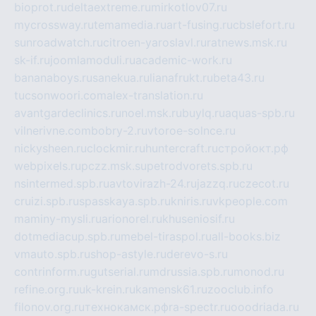
bioprot.ru
deltaextreme.ru
mirkotlov07.ru
mycrossway.ru
temamedia.ru
art-fusing.ru
cbslefort.ru
sunroadwatch.ru
citroen-yaroslavl.ru
ratnews.msk.ru
sk-if.ru
joomlamoduli.ru
academic-work.ru
bananaboys.ru
sanekua.ru
lianafrukt.ru
beta43.ru
tucsonwoori.com
alex-translation.ru
avantgardeclinics.ru
noel.msk.ru
buylq.ru
aquas-spb.ru
vilnerivne.com
bobry-2.ru
vtoroe-solnce.ru
nickysheen.ru
clockmir.ru
huntercraft.ru
стройокт.рф
webpixels.ru
pczz.msk.su
petrodvorets.spb.ru
nsintermed.spb.ru
avtovirazh-24.ru
jazzq.ru
czecot.ru
cruizi.spb.ru
spasskaya.spb.ru
kniris.ru
vkpeople.com
maminy-mysli.ru
arionorel.ru
khuseniosif.ru
dotmediacup.spb.ru
mebel-tiraspol.ru
all-books.biz
vmauto.spb.ru
shop-astyle.ru
derevo-s.ru
contrinform.ru
gutserial.ru
mdrussia.spb.ru
monod.ru
refine.org.ru
uk-krein.ru
kamensk61.ru
zooclub.info
filonov.org.ru
технокамск.рф
ra-spectr.ru
ooodriada.ru