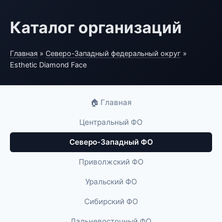
Каталог организаций
Главная
»
Северо-Западный федеральный округ
»
Esthetic Diamond Face
🏠 Главная
Центральный ФО
Северо-Западный ФО
Приволжский ФО
Уральский ФО
Сибирский ФО
Дальневосточный ФО