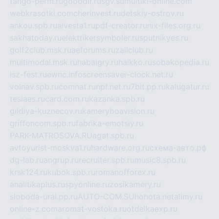
tango-perm.ru
gooddir.ru
sgv.su
multiki-online.com
webkrasotki.com
cherinvest.ru
detskiy-ostrov.ru
ankou.spb.ru
alvesta1.ru
pdf-creator.ru
nix-files.org.ru
sakhatoday.ru
elektrikersymboler.ru
sputnikyes.ru
golf2club.msk.ru
aeforums.ru
zallclub.ru
multimodal.msk.ru
habaigry.ru
haikko.ru
sobakopedia.ru
isz-fest.ru
ewnc.info
screensaver-clock.net.ru
volnav.spb.ru
comnat.ru
npf.net.ru
7bit.pp.ru
kalugatur.ru
tesiaes.ru
card.com.ru
kazanka.spb.ru
gildiya-kuznecov.ru
kameryboavision.ru
griffoncom.spb.ru
fabrika-emotsiy.ru
PARK-MATROSOVA.RU
agat.spb.ru
avtoyurist-moskva1.ru
hardware.org.ru
схема-авто.рф
dg-lab.ru
angrup.ru
recruiter.spb.ru
music8.spb.ru
krsk124.ru
kubok.spb.ru
romanofforex.ru
analitikaplus.ru
spyonline.ru
zosikamery.ru
sloboda-ural.pp.ru
AUTO-COM.SU
hohota.net
alimy.ru
online-z.com
aromat-vostoka.ru
otdelkaexp.ru