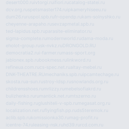
desert000.ru
ivtorgi.ru
ifiori.ru
catalog-statei.ru
dcv.org.ru
spetsmaster174.ru
ipkameryhiseeu.ru
dum26.ru
ruspol.spb.ru
fr-opendp.ru
kam-solnyshko.ru
cheyenne-arapaho.ru
sevzapmetal.spb.ru
ted-lapidus.spb.ru
parasite-eliminator.ru
sigma-complete.ru
modernworld.ru
dama-moda.ru
eholot-group.ru
sk-nvkz.ru
DRONGOLD.RU
democratia2.ru
i-farmer.ru
mass-sport.org
jablonex.spb.ru
bookmess.ru
linkword.ru
refineua.com.ru
cs-spec.net.ru
altay-mebel.ru
DNK-THEATRE.RU
mechaniks.spb.ru
ipcamtechage.ru
skosta.ru
a-sun.ru
stroy-ldsp.ru
snowlands.org.ru
childrensshoes.ru
mrlizzy.ru
mebelsofiakrd.ru
bulizhenko.ru
rumantick.net.ru
mtszerno.ru
daily-fishing.ru
glushiteli-v-spb.ru
megasat.org.ru
localization.net.ru
flyingfish.pp.ru
ds5teremok.ru
aclib.spb.ru
komissionka30.ru
mag-profit.ru
icentre-74.ru
leasing-nsk.ru
hd39.ru
rcd.com.ru