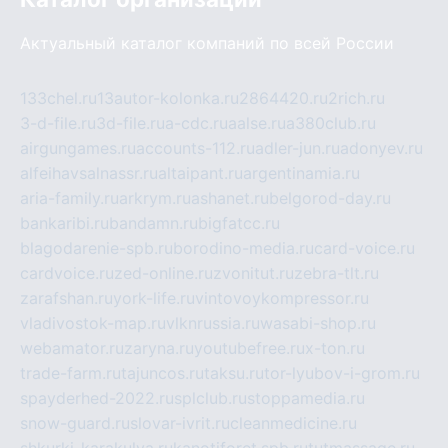
Актуальный каталог компаний по всей России
133chel.ru
13autor-kolonka.ru
2864420.ru
2rich.ru
3-d-file.ru
3d-file.ru
a-cdc.ru
aalse.ru
a380club.ru
airgungames.ru
accounts-112.ru
adler-jun.ru
adonyev.ru
alfeihavsalnassr.ru
altaipant.ru
argentinamia.ru
aria-family.ru
arkrym.ru
ashanet.ru
belgorod-day.ru
bankaribi.ru
bandamn.ru
bigfatcc.ru
blagodarenie-spb.ru
borodino-media.ru
card-voice.ru
cardvoice.ru
zed-online.ru
zvonitut.ru
zebra-tlt.ru
zarafshan.ru
york-life.ru
vintovoykompressor.ru
vladivostok-map.ru
vlknrussia.ru
wasabi-shop.ru
webamator.ru
zaryna.ru
youtubefree.ru
x-ton.ru
trade-farm.ru
tajuncos.ru
taksu.ru
tor-lyubov-i-grom.ru
spayderhed-2022.ru
splclub.ru
stoppamedia.ru
snow-guard.ru
slovar-ivrit.ru
cleanmedicine.ru