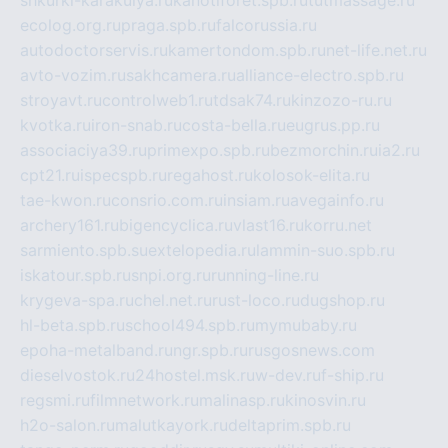
shkurki-karakulya.ru
kanotiforet.spb.ru
tutmassage.ru
ecolog.org.ru
praga.spb.ru
falcorussia.ru
autodoctorservis.ru
kamertondom.spb.ru
net-life.net.ru
avto-vozim.ru
sakhcamera.ru
alliance-electro.spb.ru
stroyavt.ru
controlweb1.ru
tdsak74.ru
kinzozo-ru.ru
kvotka.ru
iron-snab.ru
costa-bella.ru
eugrus.pp.ru
associaciya39.ru
primexpo.spb.ru
bezmorchin.ru
ia2.ru
cpt21.ru
ispecspb.ru
regahost.ru
kolosok-elita.ru
tae-kwon.ru
consrio.com.ru
insiam.ru
avegainfo.ru
archery161.ru
bigencyclica.ru
vlast16.ru
korru.net
sarmiento.spb.su
extelopedia.ru
lammin-suo.spb.ru
iskatour.spb.ru
snpi.org.ru
running-line.ru
krygeva-spa.ru
chel.net.ru
rust-loco.ru
dugshop.ru
hl-beta.spb.ru
school494.spb.ru
mymubaby.ru
epoha-metalband.ru
ngr.spb.ru
rusgosnews.com
dieselvostok.ru
24hostel.msk.ru
w-dev.ru
f-ship.ru
regsmi.ru
filmnetwork.ru
malinasp.ru
kinosvin.ru
h2o-salon.ru
malutkayork.ru
deltaprim.spb.ru