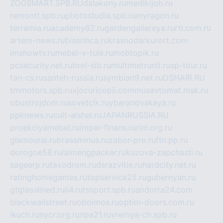
ZOOSMART.SPB.RU
dalakony.ru
medikijob.ru
remontt.spb.ru
photostudia.spb.ru
myragon.ru
terramia.ru
academy62.ru
gardengallereya.ru
rti.com.ru
artem-news.ru
biserinca.ru
krasnodarkurort.com
imshowtv.ru
mebel-v-tule.ru
mobtopik.ru
pcsecurity.net.ru
tool-sib.ru
multimetrunit.ru
sp-tour.ru
fan-cs.ru
santeh-russia.ru
symbian9.net.ru
DSHAIR.RU
tmmotors.spb.ru
xjocuricopii.com
musavtomat.msk.ru
obustrojdom.ru
sovetcik.ru
ybaranovskaya.ru
ppknews.ru
cult-alshei.ru
JAPANRUSSIA.RU
proekciyamebel.ru
imper-finans.ru
rim.org.ru
glamourai.ru
brassminus.ru
zabor-pro.ru
ftn.pp.ru
dorogoe58.ru
laimengpacker.ru
kuzova-zapchasti.ru
sageerp.ru
taxodrom.ru
dsrazvitie.ru
hardcity.net.ru
ratinghomegames.ru
topservice25.ru
gubernyan.ru
gtglasslined.ru
ii4.ru
tssport.spb.ru
andorra24.com
blackwallstreet.ru
oboimos.ru
optim-doors.com.ru
ikuch.ru
nycr.org.ru
npa21.ru
vremya-ch.spb.ru