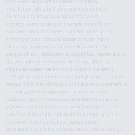
mobilvest.ru
bbd.net.ru
mebelshop.msk.ru
smp-forum.ru
bastion-td.ru
kosmoscreative.ru
avrmotors.ru
art-galadesign.ru
tiffany-c.ru
ecostep-samara.ru
d-p.spb.ru
галактика73.рф
sko.com.ru
davitamebel-spb.ru
fotsis.ru
tesiaes.ru
kokoroyari.spb.ru
blesna-kazan.ru
mossilver.ru
lenderoq.ru
sergeydobrin.ru
tochkazvuka.msk.ru
people-of-art.ru
bezzubova.ru
clubtibet.ru
orior-aks.ru
dynamoauto.ru
szk-favorit.ru
carlines.ru
flatnsk.ru
kingbolenskaner.ru
alex-motor.ru
astroline.net.ru
act1.spb.ru
polyglot.com.ru
gidlipetsk.ru
ooo-driada.ru
detsad125.ru
mir-zdoroviya.ru
bruslanovo.ru
siterem.ru
council.spb.ru
лодкипатриот.рф
kafekolizey.ru
iclub.net.ru
gazon-easy.ru
sugarepilekb.ru
grinox.ru
pylesostineco.ru
msts-ozarenie.ru
kameryjooan.ru
artemovskij.ru
dopler.spb.ru
aid70.ru
metall-perm.ru
ndm.msk.ru
ratingzooshop.ru
apiaccess.ru
globalautotrade.info
bezverhovskoe.ru
drsschool.ru