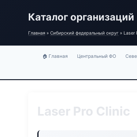
Каталог организаций
Главная
»
Сибирский федеральный округ
» Laser P
🏠 Главная
Центральный ФО
Севе
Laser Pro Clinic