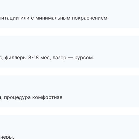
литации или с минимальным покраснением.
с, филлеры 8-18 мес, лазер — курсом.
, процедура комфортная.
тнёры.