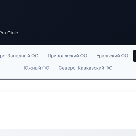
ro Clinic
ро-Западный ФО
Приволжский ФО
Уральский ФО
Южный ФО
Северо-Кавказский ФО