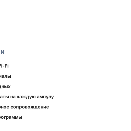
ми
i-Fi
риалы
одных
аты на каждую ампулу
урное сопровождение
программы