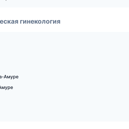
еская гинекология
на-Амуре
-Амуре