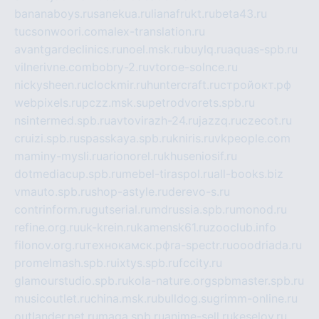
bananaboys.ru
sanekua.ru
lianafrukt.ru
beta43.ru
tucsonwoori.com
alex-translation.ru
avantgardeclinics.ru
noel.msk.ru
buylq.ru
aquas-spb.ru
vilnerivne.com
bobry-2.ru
vtoroe-solnce.ru
nickysheen.ru
clockmir.ru
huntercraft.ru
стройокт.рф
webpixels.ru
pczz.msk.su
petrodvorets.spb.ru
nsintermed.spb.ru
avtovirazh-24.ru
jazzq.ru
czecot.ru
cruizi.spb.ru
spasskaya.spb.ru
kniris.ru
vkpeople.com
maminy-mysli.ru
arionorel.ru
khuseniosif.ru
dotmediacup.spb.ru
mebel-tiraspol.ru
all-books.biz
vmauto.spb.ru
shop-astyle.ru
derevo-s.ru
contrinform.ru
gutserial.ru
mdrussia.spb.ru
monod.ru
refine.org.ru
uk-krein.ru
kamensk61.ru
zooclub.info
filonov.org.ru
технокамск.рф
ra-spectr.ru
ooodriada.ru
promelmash.spb.ru
ixtys.spb.ru
fccity.ru
glamourstudio.spb.ru
kola-nature.org
spbmaster.spb.ru
musicoutlet.ru
china.msk.ru
bulldog.su
grimm-online.ru
outlander.net.ru
maga.spb.ru
anime-sell.ru
keseloy.ru