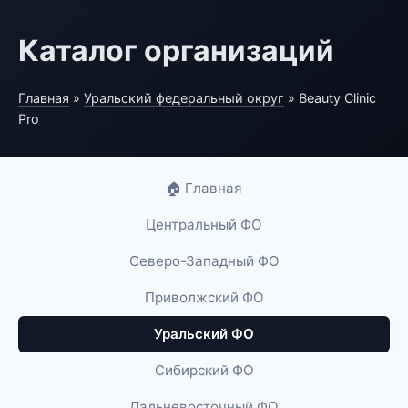
Каталог организаций
Главная
»
Уральский федеральный округ
» Beauty Clinic
Pro
🏠 Главная
Центральный ФО
Северо-Западный ФО
Приволжский ФО
Уральский ФО
Сибирский ФО
Дальневосточный ФО