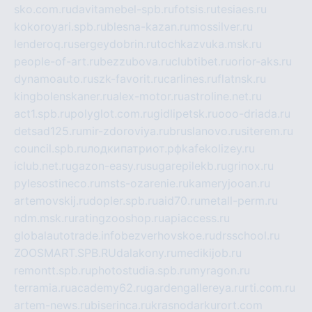
sko.com.ru
davitamebel-spb.ru
fotsis.ru
tesiaes.ru
kokoroyari.spb.ru
blesna-kazan.ru
mossilver.ru
lenderoq.ru
sergeydobrin.ru
tochkazvuka.msk.ru
people-of-art.ru
bezzubova.ru
clubtibet.ru
orior-aks.ru
dynamoauto.ru
szk-favorit.ru
carlines.ru
flatnsk.ru
kingbolenskaner.ru
alex-motor.ru
astroline.net.ru
act1.spb.ru
polyglot.com.ru
gidlipetsk.ru
ooo-driada.ru
detsad125.ru
mir-zdoroviya.ru
bruslanovo.ru
siterem.ru
council.spb.ru
лодкипатриот.рф
kafekolizey.ru
iclub.net.ru
gazon-easy.ru
sugarepilekb.ru
grinox.ru
pylesostineco.ru
msts-ozarenie.ru
kameryjooan.ru
artemovskij.ru
dopler.spb.ru
aid70.ru
metall-perm.ru
ndm.msk.ru
ratingzooshop.ru
apiaccess.ru
globalautotrade.info
bezverhovskoe.ru
drsschool.ru
ZOOSMART.SPB.RU
dalakony.ru
medikijob.ru
remontt.spb.ru
photostudia.spb.ru
myragon.ru
terramia.ru
academy62.ru
gardengallereya.ru
rti.com.ru
artem-news.ru
biserinca.ru
krasnodarkurort.com