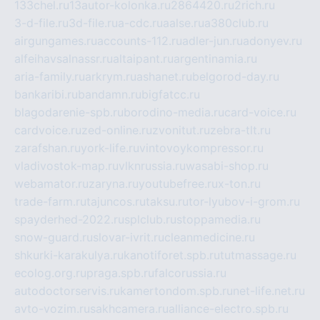
133chel.ru
13autor-kolonka.ru
2864420.ru
2rich.ru
3-d-file.ru
3d-file.ru
a-cdc.ru
aalse.ru
a380club.ru
airgungames.ru
accounts-112.ru
adler-jun.ru
adonyev.ru
alfeihavsalnassr.ru
altaipant.ru
argentinamia.ru
aria-family.ru
arkrym.ru
ashanet.ru
belgorod-day.ru
bankaribi.ru
bandamn.ru
bigfatcc.ru
blagodarenie-spb.ru
borodino-media.ru
card-voice.ru
cardvoice.ru
zed-online.ru
zvonitut.ru
zebra-tlt.ru
zarafshan.ru
york-life.ru
vintovoykompressor.ru
vladivostok-map.ru
vlknrussia.ru
wasabi-shop.ru
webamator.ru
zaryna.ru
youtubefree.ru
x-ton.ru
trade-farm.ru
tajuncos.ru
taksu.ru
tor-lyubov-i-grom.ru
spayderhed-2022.ru
splclub.ru
stoppamedia.ru
snow-guard.ru
slovar-ivrit.ru
cleanmedicine.ru
shkurki-karakulya.ru
kanotiforet.spb.ru
tutmassage.ru
ecolog.org.ru
praga.spb.ru
falcorussia.ru
autodoctorservis.ru
kamertondom.spb.ru
net-life.net.ru
avto-vozim.ru
sakhcamera.ru
alliance-electro.spb.ru