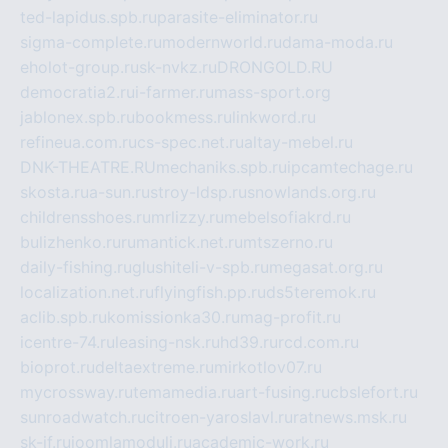
ted-lapidus.spb.ru
parasite-eliminator.ru
sigma-complete.ru
modernworld.ru
dama-moda.ru
eholot-group.ru
sk-nvkz.ru
DRONGOLD.RU
democratia2.ru
i-farmer.ru
mass-sport.org
jablonex.spb.ru
bookmess.ru
linkword.ru
refineua.com.ru
cs-spec.net.ru
altay-mebel.ru
DNK-THEATRE.RU
mechaniks.spb.ru
ipcamtechage.ru
skosta.ru
a-sun.ru
stroy-ldsp.ru
snowlands.org.ru
childrensshoes.ru
mrlizzy.ru
mebelsofiakrd.ru
bulizhenko.ru
rumantick.net.ru
mtszerno.ru
daily-fishing.ru
glushiteli-v-spb.ru
megasat.org.ru
localization.net.ru
flyingfish.pp.ru
ds5teremok.ru
aclib.spb.ru
komissionka30.ru
mag-profit.ru
icentre-74.ru
leasing-nsk.ru
hd39.ru
rcd.com.ru
bioprot.ru
deltaextreme.ru
mirkotlov07.ru
mycrossway.ru
temamedia.ru
art-fusing.ru
cbslefort.ru
sunroadwatch.ru
citroen-yaroslavl.ru
ratnews.msk.ru
sk-if.ru
joomlamoduli.ru
academic-work.ru