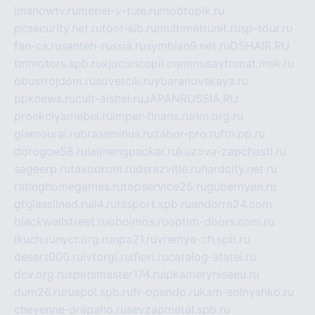
imshowtv.ru
mebel-v-tule.ru
mobtopik.ru
pcsecurity.net.ru
tool-sib.ru
multimetrunit.ru
sp-tour.ru
fan-cs.ru
santeh-russia.ru
symbian9.net.ru
DSHAIR.RU
tmmotors.spb.ru
xjocuricopii.com
musavtomat.msk.ru
obustrojdom.ru
sovetcik.ru
ybaranovskaya.ru
ppknews.ru
cult-alshei.ru
JAPANRUSSIA.RU
proekciyamebel.ru
imper-finans.ru
rim.org.ru
glamourai.ru
brassminus.ru
zabor-pro.ru
ftn.pp.ru
dorogoe58.ru
laimengpacker.ru
kuzova-zapchasti.ru
sageerp.ru
taxodrom.ru
dsrazvitie.ru
hardcity.net.ru
ratinghomegames.ru
topservice25.ru
gubernyan.ru
gtglasslined.ru
ii4.ru
tssport.spb.ru
andorra24.com
blackwallstreet.ru
oboimos.ru
optim-doors.com.ru
ikuch.ru
nycr.org.ru
npa21.ru
vremya-ch.spb.ru
desert000.ru
ivtorgi.ru
ifiori.ru
catalog-statei.ru
dcv.org.ru
spetsmaster174.ru
ipkameryhiseeu.ru
dum26.ru
ruspol.spb.ru
fr-opendp.ru
kam-solnyshko.ru
cheyenne-arapaho.ru
sevzapmetal.spb.ru