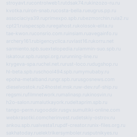
stroyavt.ru
controlweb1.ru
tdsak74.ru
kinzozo-ru.ru
kvotka.ru
iron-snab.ru
costa-bella.ru
eugrus.pp.ru
associaciya39.ru
primexpo.spb.ru
bezmorchin.ru
ia2.ru
cpt21.ru
ispecspb.ru
regahost.ru
kolosok-elita.ru
tae-kwon.ru
consrio.com.ru
insiam.ru
avegainfo.ru
archery161.ru
bigencyclica.ru
vlast16.ru
korru.net
sarmiento.spb.su
extelopedia.ru
lammin-suo.spb.ru
iskatour.spb.ru
snpi.org.ru
running-line.ru
krygeva-spa.ru
chel.net.ru
rust-loco.ru
dugshop.ru
hl-beta.spb.ru
school494.spb.ru
mymubaby.ru
epoha-metalband.ru
ngr.spb.ru
rusgosnews.com
dieselvostok.ru
24hostel.msk.ru
w-dev.ru
f-ship.ru
regsmi.ru
filmnetwork.ru
malinasp.ru
kinosvin.ru
h2o-salon.ru
malutkayork.ru
deltaprim.spb.ru
tango-perm.ru
gooddir.ru
sgv.su
multiki-online.com
webkrasotki.com
cherinvest.ru
detskiy-ostrov.ru
ankou.spb.ru
alvesta1.ru
pdf-creator.ru
nix-files.org.ru
sakhatoday.ru
elektrikersymboler.ru
sputnikyes.ru