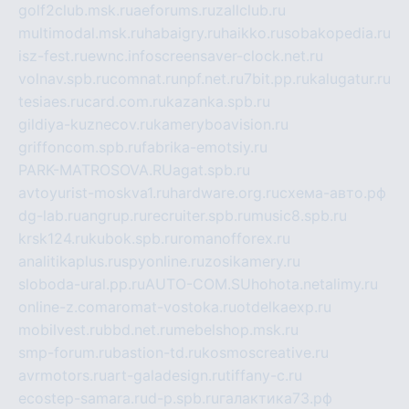
golf2club.msk.ru
aeforums.ru
zallclub.ru
multimodal.msk.ru
habaigry.ru
haikko.ru
sobakopedia.ru
isz-fest.ru
ewnc.info
screensaver-clock.net.ru
volnav.spb.ru
comnat.ru
npf.net.ru
7bit.pp.ru
kalugatur.ru
tesiaes.ru
card.com.ru
kazanka.spb.ru
gildiya-kuznecov.ru
kameryboavision.ru
griffoncom.spb.ru
fabrika-emotsiy.ru
PARK-MATROSOVA.RU
agat.spb.ru
avtoyurist-moskva1.ru
hardware.org.ru
схема-авто.рф
dg-lab.ru
angrup.ru
recruiter.spb.ru
music8.spb.ru
krsk124.ru
kubok.spb.ru
romanofforex.ru
analitikaplus.ru
spyonline.ru
zosikamery.ru
sloboda-ural.pp.ru
AUTO-COM.SU
hohota.net
alimy.ru
online-z.com
aromat-vostoka.ru
otdelkaexp.ru
mobilvest.ru
bbd.net.ru
mebelshop.msk.ru
smp-forum.ru
bastion-td.ru
kosmoscreative.ru
avrmotors.ru
art-galadesign.ru
tiffany-c.ru
ecostep-samara.ru
d-p.spb.ru
галактика73.рф