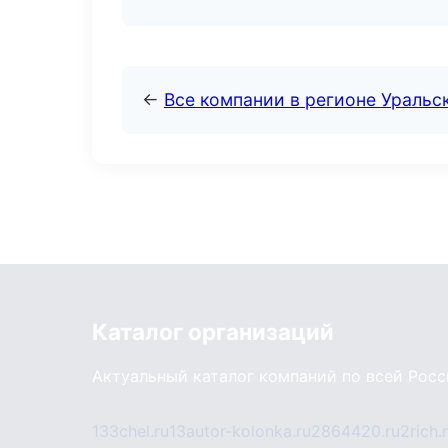
←
Все компании в регионе Уральс
Каталог организаций
Актуальный каталог компаний по всей Рос
133chel.ru
13autor-kolonka.ru
2864420.ru
2rich.