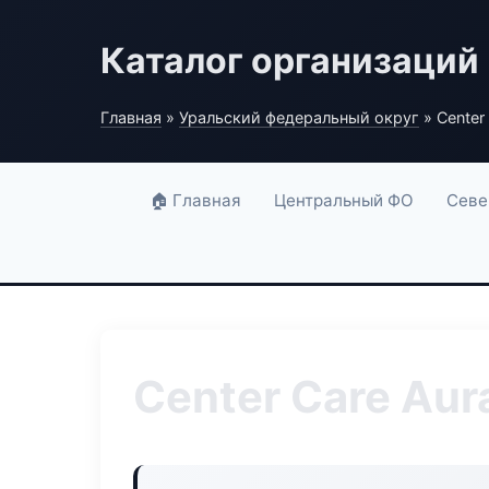
Каталог организаций
Главная
»
Уральский федеральный округ
» Center
🏠 Главная
Центральный ФО
Севе
Center Care Aur