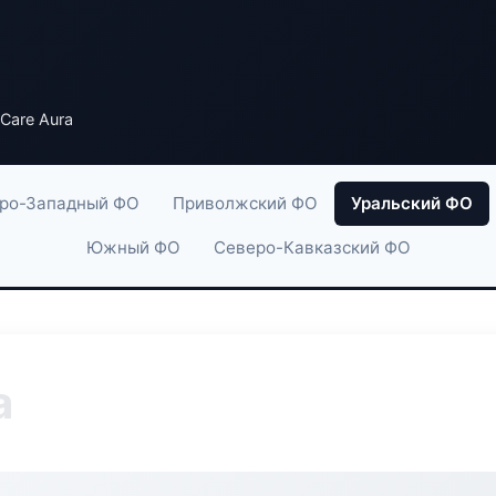
 Care Aura
ро-Западный ФО
Приволжский ФО
Уральский ФО
Южный ФО
Северо-Кавказский ФО
a