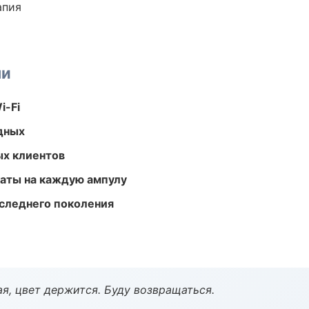
апия
ми
i-Fi
одных
ых клиентов
аты на каждую ампулу
следнего поколения
я, цвет держится. Буду возвращаться.