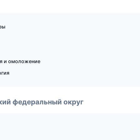
ры
ия и омоложение
огия
ский федеральный округ