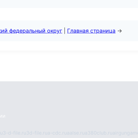
кий федеральный округ
|
Главная страница
→
сии
ru
3-d-file.ru
3d-file.ru
a-cdc.ru
aalse.ru
a380club.ru
airgungame