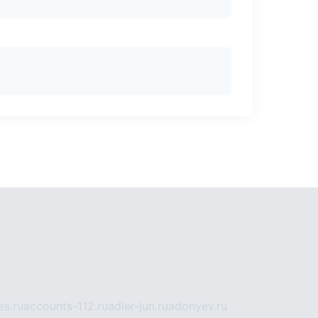
s.ru
accounts-112.ru
adler-jun.ru
adonyev.ru