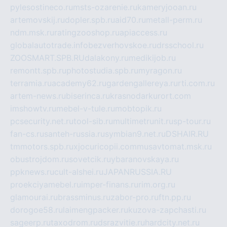
pylesostineco.ru
msts-ozarenie.ru
kameryjooan.ru
artemovskij.ru
dopler.spb.ru
aid70.ru
metall-perm.ru
ndm.msk.ru
ratingzooshop.ru
apiaccess.ru
globalautotrade.info
bezverhovskoe.ru
drsschool.ru
ZOOSMART.SPB.RU
dalakony.ru
medikijob.ru
remontt.spb.ru
photostudia.spb.ru
myragon.ru
terramia.ru
academy62.ru
gardengallereya.ru
rti.com.ru
artem-news.ru
biserinca.ru
krasnodarkurort.com
imshowtv.ru
mebel-v-tule.ru
mobtopik.ru
pcsecurity.net.ru
tool-sib.ru
multimetrunit.ru
sp-tour.ru
fan-cs.ru
santeh-russia.ru
symbian9.net.ru
DSHAIR.RU
tmmotors.spb.ru
xjocuricopii.com
musavtomat.msk.ru
obustrojdom.ru
sovetcik.ru
ybaranovskaya.ru
ppknews.ru
cult-alshei.ru
JAPANRUSSIA.RU
proekciyamebel.ru
imper-finans.ru
rim.org.ru
glamourai.ru
brassminus.ru
zabor-pro.ru
ftn.pp.ru
dorogoe58.ru
laimengpacker.ru
kuzova-zapchasti.ru
sageerp.ru
taxodrom.ru
dsrazvitie.ru
hardcity.net.ru