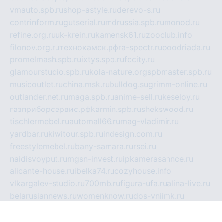
vmauto.spb.ru
shop-astyle.ru
derevo-s.ru
contrinform.ru
gutserial.ru
mdrussia.spb.ru
monod.ru
refine.org.ru
uk-krein.ru
kamensk61.ru
zooclub.info
filonov.org.ru
технокамск.рф
ra-spectr.ru
ooodriada.ru
promelmash.spb.ru
ixtys.spb.ru
fccity.ru
glamourstudio.spb.ru
kola-nature.org
spbmaster.spb.ru
musicoutlet.ru
china.msk.ru
bulldog.su
grimm-online.ru
outlander.net.ru
maga.spb.ru
anime-sell.ru
keseloy.ru
газприборсервис.рф
karmin.spb.ru
shekswood.ru
tischlermebel.ru
automall66.ru
mag-vladimir.ru
yardbar.ru
kiwitour.spb.ru
indesign.com.ru
freestylemebel.ru
bany-samara.ru
rsei.ru
naidisvoyput.ru
mgsn-invest.ru
ipkamerasannce.ru
alicante-house.ru
ibelka74.ru
cozyhouse.info
vlkargalev-studio.ru
700mb.ru
figura-ufa.ru
alina-live.ru
belarusiannews.ru
womenknow.ru
dos-vniimk.ru
sega.net.ru
dv.net.ru
phenomenonsofhistory.com
telesputnik.net.ru
wall.pp.ru
pylesosroidmi.ru