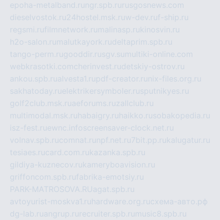
epoha-metalband.ru
ngr.spb.ru
rusgosnews.com
dieselvostok.ru
24hostel.msk.ru
w-dev.ru
f-ship.ru
regsmi.ru
filmnetwork.ru
malinasp.ru
kinosvin.ru
h2o-salon.ru
malutkayork.ru
deltaprim.spb.ru
tango-perm.ru
gooddir.ru
sgv.su
multiki-online.com
webkrasotki.com
cherinvest.ru
detskiy-ostrov.ru
ankou.spb.ru
alvesta1.ru
pdf-creator.ru
nix-files.org.ru
sakhatoday.ru
elektrikersymboler.ru
sputnikyes.ru
golf2club.msk.ru
aeforums.ru
zallclub.ru
multimodal.msk.ru
habaigry.ru
haikko.ru
sobakopedia.ru
isz-fest.ru
ewnc.info
screensaver-clock.net.ru
volnav.spb.ru
comnat.ru
npf.net.ru
7bit.pp.ru
kalugatur.ru
tesiaes.ru
card.com.ru
kazanka.spb.ru
gildiya-kuznecov.ru
kameryboavision.ru
griffoncom.spb.ru
fabrika-emotsiy.ru
PARK-MATROSOVA.RU
agat.spb.ru
avtoyurist-moskva1.ru
hardware.org.ru
схема-авто.рф
dg-lab.ru
angrup.ru
recruiter.spb.ru
music8.spb.ru