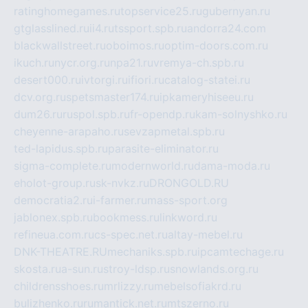
ratinghomegames.ru
topservice25.ru
gubernyan.ru
gtglasslined.ru
ii4.ru
tssport.spb.ru
andorra24.com
blackwallstreet.ru
oboimos.ru
optim-doors.com.ru
ikuch.ru
nycr.org.ru
npa21.ru
vremya-ch.spb.ru
desert000.ru
ivtorgi.ru
ifiori.ru
catalog-statei.ru
dcv.org.ru
spetsmaster174.ru
ipkameryhiseeu.ru
dum26.ru
ruspol.spb.ru
fr-opendp.ru
kam-solnyshko.ru
cheyenne-arapaho.ru
sevzapmetal.spb.ru
ted-lapidus.spb.ru
parasite-eliminator.ru
sigma-complete.ru
modernworld.ru
dama-moda.ru
eholot-group.ru
sk-nvkz.ru
DRONGOLD.RU
democratia2.ru
i-farmer.ru
mass-sport.org
jablonex.spb.ru
bookmess.ru
linkword.ru
refineua.com.ru
cs-spec.net.ru
altay-mebel.ru
DNK-THEATRE.RU
mechaniks.spb.ru
ipcamtechage.ru
skosta.ru
a-sun.ru
stroy-ldsp.ru
snowlands.org.ru
childrensshoes.ru
mrlizzy.ru
mebelsofiakrd.ru
bulizhenko.ru
rumantick.net.ru
mtszerno.ru