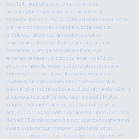
krsk124.ru
kubok.spb.ru
romanofforex.ru
analitikaplus.ru
spyonline.ru
zosikamery.ru
sloboda-ural.pp.ru
AUTO-COM.SU
hohota.net
alimy.ru
online-z.com
aromat-vostoka.ru
otdelkaexp.ru
mobilvest.ru
bbd.net.ru
mebelshop.msk.ru
smp-forum.ru
bastion-td.ru
kosmoscreative.ru
avrmotors.ru
art-galadesign.ru
tiffany-c.ru
ecostep-samara.ru
d-p.spb.ru
галактика73.рф
sko.com.ru
davitamebel-spb.ru
fotsis.ru
tesiaes.ru
kokoroyari.spb.ru
blesna-kazan.ru
mossilver.ru
lenderoq.ru
sergeydobrin.ru
tochkazvuka.msk.ru
people-of-art.ru
bezzubova.ru
clubtibet.ru
orior-aks.ru
dynamoauto.ru
szk-favorit.ru
carlines.ru
flatnsk.ru
kingbolenskaner.ru
alex-motor.ru
astroline.net.ru
act1.spb.ru
polyglot.com.ru
gidlipetsk.ru
ooo-driada.ru
detsad125.ru
mir-zdoroviya.ru
bruslanovo.ru
siterem.ru
council.spb.ru
лодкипатриот.рф
kafekolizey.ru
iclub.net.ru
gazon-easy.ru
sugarepilekb.ru
grinox.ru