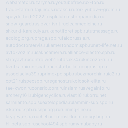
webamator.ru
zaryna.ru
youtubefree.ru
x-ton.ru
trade-farm.ru
tajuncos.ru
taksu.ru
tor-lyubov-i-grom.ru
spayderhed-2022.ru
splclub.ru
stoppamedia.ru
snow-guard.ru
slovar-ivrit.ru
cleanmedicine.ru
shkurki-karakulya.ru
kanotiforet.spb.ru
tutmassage.ru
ecolog.org.ru
praga.spb.ru
falcorussia.ru
autodoctorservis.ru
kamertondom.spb.ru
net-life.net.ru
avto-vozim.ru
sakhcamera.ru
alliance-electro.spb.ru
stroyavt.ru
controlweb1.ru
tdsak74.ru
kinzozo-ru.ru
kvotka.ru
iron-snab.ru
costa-bella.ru
eugrus.pp.ru
associaciya39.ru
primexpo.spb.ru
bezmorchin.ru
ia2.ru
cpt21.ru
ispecspb.ru
regahost.ru
kolosok-elita.ru
tae-kwon.ru
consrio.com.ru
insiam.ru
avegainfo.ru
archery161.ru
bigencyclica.ru
vlast16.ru
korru.net
sarmiento.spb.su
extelopedia.ru
lammin-suo.spb.ru
iskatour.spb.ru
snpi.org.ru
running-line.ru
krygeva-spa.ru
chel.net.ru
rust-loco.ru
dugshop.ru
hl-beta.spb.ru
school494.spb.ru
mymubaby.ru