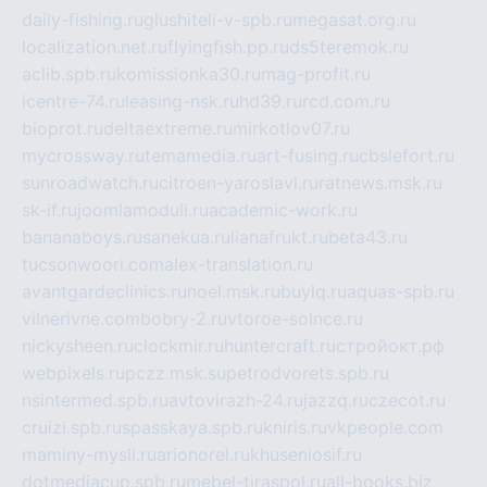
daily-fishing.ru
glushiteli-v-spb.ru
megasat.org.ru
localization.net.ru
flyingfish.pp.ru
ds5teremok.ru
aclib.spb.ru
komissionka30.ru
mag-profit.ru
icentre-74.ru
leasing-nsk.ru
hd39.ru
rcd.com.ru
bioprot.ru
deltaextreme.ru
mirkotlov07.ru
mycrossway.ru
temamedia.ru
art-fusing.ru
cbslefort.ru
sunroadwatch.ru
citroen-yaroslavl.ru
ratnews.msk.ru
sk-if.ru
joomlamoduli.ru
academic-work.ru
bananaboys.ru
sanekua.ru
lianafrukt.ru
beta43.ru
tucsonwoori.com
alex-translation.ru
avantgardeclinics.ru
noel.msk.ru
buylq.ru
aquas-spb.ru
vilnerivne.com
bobry-2.ru
vtoroe-solnce.ru
nickysheen.ru
clockmir.ru
huntercraft.ru
стройокт.рф
webpixels.ru
pczz.msk.su
petrodvorets.spb.ru
nsintermed.spb.ru
avtovirazh-24.ru
jazzq.ru
czecot.ru
cruizi.spb.ru
spasskaya.spb.ru
kniris.ru
vkpeople.com
maminy-mysli.ru
arionorel.ru
khuseniosif.ru
dotmediacup.spb.ru
mebel-tiraspol.ru
all-books.biz