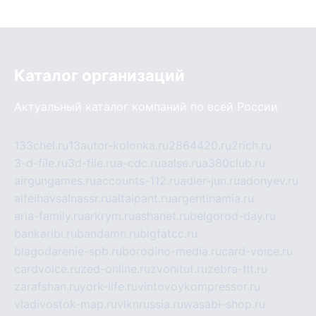
Каталог организаций
Актуальный каталог компаний по всей России
133chel.ru
13autor-kolonka.ru
2864420.ru
2rich.ru
3-d-file.ru
3d-file.ru
a-cdc.ru
aalse.ru
a380club.ru
airgungames.ru
accounts-112.ru
adler-jun.ru
adonyev.ru
alfeihavsalnassr.ru
altaipant.ru
argentinamia.ru
aria-family.ru
arkrym.ru
ashanet.ru
belgorod-day.ru
bankaribi.ru
bandamn.ru
bigfatcc.ru
blagodarenie-spb.ru
borodino-media.ru
card-voice.ru
cardvoice.ru
zed-online.ru
zvonitut.ru
zebra-tlt.ru
zarafshan.ru
york-life.ru
vintovoykompressor.ru
vladivostok-map.ru
vlknrussia.ru
wasabi-shop.ru