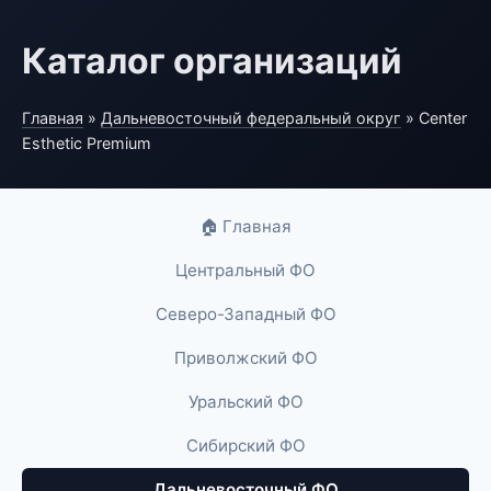
Каталог организаций
Главная
»
Дальневосточный федеральный округ
» Center
Esthetic Premium
🏠 Главная
Центральный ФО
Северо-Западный ФО
Приволжский ФО
Уральский ФО
Сибирский ФО
Дальневосточный ФО