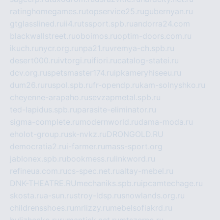
ratinghomegames.ru
topservice25.ru
gubernyan.ru
gtglasslined.ru
ii4.ru
tssport.spb.ru
andorra24.com
blackwallstreet.ru
oboimos.ru
optim-doors.com.ru
ikuch.ru
nycr.org.ru
npa21.ru
vremya-ch.spb.ru
desert000.ru
ivtorgi.ru
ifiori.ru
catalog-statei.ru
dcv.org.ru
spetsmaster174.ru
ipkameryhiseeu.ru
dum26.ru
ruspol.spb.ru
fr-opendp.ru
kam-solnyshko.ru
cheyenne-arapaho.ru
sevzapmetal.spb.ru
ted-lapidus.spb.ru
parasite-eliminator.ru
sigma-complete.ru
modernworld.ru
dama-moda.ru
eholot-group.ru
sk-nvkz.ru
DRONGOLD.RU
democratia2.ru
i-farmer.ru
mass-sport.org
jablonex.spb.ru
bookmess.ru
linkword.ru
refineua.com.ru
cs-spec.net.ru
altay-mebel.ru
DNK-THEATRE.RU
mechaniks.spb.ru
ipcamtechage.ru
skosta.ru
a-sun.ru
stroy-ldsp.ru
snowlands.org.ru
childrensshoes.ru
mrlizzy.ru
mebelsofiakrd.ru