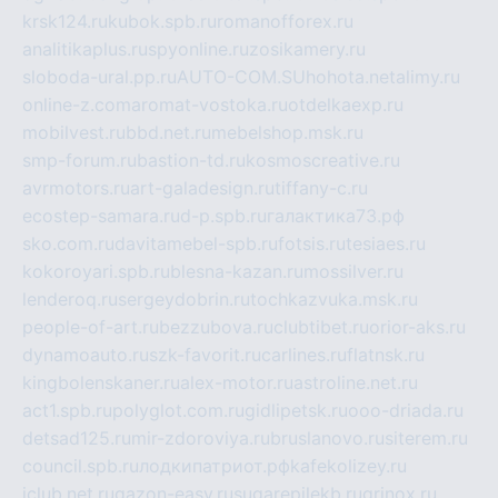
krsk124.ru
kubok.spb.ru
romanofforex.ru
analitikaplus.ru
spyonline.ru
zosikamery.ru
sloboda-ural.pp.ru
AUTO-COM.SU
hohota.net
alimy.ru
online-z.com
aromat-vostoka.ru
otdelkaexp.ru
mobilvest.ru
bbd.net.ru
mebelshop.msk.ru
smp-forum.ru
bastion-td.ru
kosmoscreative.ru
avrmotors.ru
art-galadesign.ru
tiffany-c.ru
ecostep-samara.ru
d-p.spb.ru
галактика73.рф
sko.com.ru
davitamebel-spb.ru
fotsis.ru
tesiaes.ru
kokoroyari.spb.ru
blesna-kazan.ru
mossilver.ru
lenderoq.ru
sergeydobrin.ru
tochkazvuka.msk.ru
people-of-art.ru
bezzubova.ru
clubtibet.ru
orior-aks.ru
dynamoauto.ru
szk-favorit.ru
carlines.ru
flatnsk.ru
kingbolenskaner.ru
alex-motor.ru
astroline.net.ru
act1.spb.ru
polyglot.com.ru
gidlipetsk.ru
ooo-driada.ru
detsad125.ru
mir-zdoroviya.ru
bruslanovo.ru
siterem.ru
council.spb.ru
лодкипатриот.рф
kafekolizey.ru
iclub.net.ru
gazon-easy.ru
sugarepilekb.ru
grinox.ru