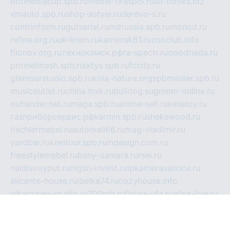
dotmediacup.spb.ru
mebel-tiraspol.ru
all-books.biz
vmauto.spb.ru
shop-astyle.ru
derevo-s.ru
contrinform.ru
gutserial.ru
mdrussia.spb.ru
monod.ru
refine.org.ru
uk-krein.ru
kamensk61.ru
zooclub.info
filonov.org.ru
технокамск.рф
ra-spectr.ru
ooodriada.ru
promelmash.spb.ru
ixtys.spb.ru
fccity.ru
glamourstudio.spb.ru
kola-nature.org
spbmaster.spb.ru
musicoutlet.ru
china.msk.ru
bulldog.su
grimm-online.ru
outlander.net.ru
maga.spb.ru
anime-sell.ru
keseloy.ru
газприборсервис.рф
karmin.spb.ru
shekswood.ru
tischlermebel.ru
automall66.ru
mag-vladimir.ru
yardbar.ru
kiwitour.spb.ru
indesign.com.ru
freestylemebel.ru
bany-samara.ru
rsei.ru
naidisvoyput.ru
mgsn-invest.ru
ipkamerasannce.ru
alicante-house.ru
ibelka74.ru
cozyhouse.info
vlkargalev-studio.ru
700mb.ru
figura-ufa.ru
alina-live.ru
belarusiannews.ru
womenknow.ru
dos-vniimk.ru
sega.net.ru
dv.net.ru
phenomenonsofhistory.com