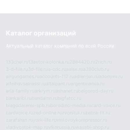
Каталог организаций
Актуальный каталог компаний по всей России
133chel.ru
13autor-kolonka.ru
2864420.ru
2rich.ru
3-d-file.ru
3d-file.ru
a-cdc.ru
aalse.ru
a380club.ru
airgungames.ru
accounts-112.ru
adler-jun.ru
adonyev.ru
alfeihavsalnassr.ru
altaipant.ru
argentinamia.ru
aria-family.ru
arkrym.ru
ashanet.ru
belgorod-day.ru
bankaribi.ru
bandamn.ru
bigfatcc.ru
blagodarenie-spb.ru
borodino-media.ru
card-voice.ru
cardvoice.ru
zed-online.ru
zvonitut.ru
zebra-tlt.ru
zarafshan.ru
york-life.ru
vintovoykompressor.ru
vladivostok-map.ru
vlknrussia.ru
wasabi-shop.ru