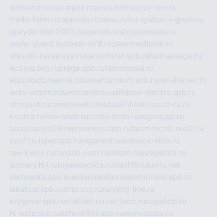
webamator.ru
zaryna.ru
youtubefree.ru
x-ton.ru
trade-farm.ru
tajuncos.ru
taksu.ru
tor-lyubov-i-grom.ru
spayderhed-2022.ru
splclub.ru
stoppamedia.ru
snow-guard.ru
slovar-ivrit.ru
cleanmedicine.ru
shkurki-karakulya.ru
kanotiforet.spb.ru
tutmassage.ru
ecolog.org.ru
praga.spb.ru
falcorussia.ru
autodoctorservis.ru
kamertondom.spb.ru
net-life.net.ru
avto-vozim.ru
sakhcamera.ru
alliance-electro.spb.ru
stroyavt.ru
controlweb1.ru
tdsak74.ru
kinzozo-ru.ru
kvotka.ru
iron-snab.ru
costa-bella.ru
eugrus.pp.ru
associaciya39.ru
primexpo.spb.ru
bezmorchin.ru
ia2.ru
cpt21.ru
ispecspb.ru
regahost.ru
kolosok-elita.ru
tae-kwon.ru
consrio.com.ru
insiam.ru
avegainfo.ru
archery161.ru
bigencyclica.ru
vlast16.ru
korru.net
sarmiento.spb.su
extelopedia.ru
lammin-suo.spb.ru
iskatour.spb.ru
snpi.org.ru
running-line.ru
krygeva-spa.ru
chel.net.ru
rust-loco.ru
dugshop.ru
hl-beta.spb.ru
school494.spb.ru
mymubaby.ru