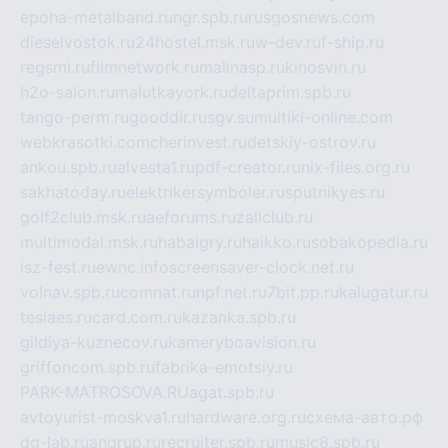
epoha-metalband.ru
ngr.spb.ru
rusgosnews.com
dieselvostok.ru
24hostel.msk.ru
w-dev.ru
f-ship.ru
regsmi.ru
filmnetwork.ru
malinasp.ru
kinosvin.ru
h2o-salon.ru
malutkayork.ru
deltaprim.spb.ru
tango-perm.ru
gooddir.ru
sgv.su
multiki-online.com
webkrasotki.com
cherinvest.ru
detskiy-ostrov.ru
ankou.spb.ru
alvesta1.ru
pdf-creator.ru
nix-files.org.ru
sakhatoday.ru
elektrikersymboler.ru
sputnikyes.ru
golf2club.msk.ru
aeforums.ru
zallclub.ru
multimodal.msk.ru
habaigry.ru
haikko.ru
sobakopedia.ru
isz-fest.ru
ewnc.info
screensaver-clock.net.ru
volnav.spb.ru
comnat.ru
npf.net.ru
7bit.pp.ru
kalugatur.ru
tesiaes.ru
card.com.ru
kazanka.spb.ru
gildiya-kuznecov.ru
kameryboavision.ru
griffoncom.spb.ru
fabrika-emotsiy.ru
PARK-MATROSOVA.RU
agat.spb.ru
avtoyurist-moskva1.ru
hardware.org.ru
схема-авто.рф
dg-lab.ru
angrup.ru
recruiter.spb.ru
music8.spb.ru