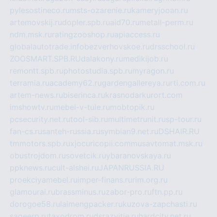
pylesostineco.ru
msts-ozarenie.ru
kameryjooan.ru
artemovskij.ru
dopler.spb.ru
aid70.ru
metall-perm.ru
ndm.msk.ru
ratingzooshop.ru
apiaccess.ru
globalautotrade.info
bezverhovskoe.ru
drsschool.ru
ZOOSMART.SPB.RU
dalakony.ru
medikijob.ru
remontt.spb.ru
photostudia.spb.ru
myragon.ru
terramia.ru
academy62.ru
gardengallereya.ru
rti.com.ru
artem-news.ru
biserinca.ru
krasnodarkurort.com
imshowtv.ru
mebel-v-tule.ru
mobtopik.ru
pcsecurity.net.ru
tool-sib.ru
multimetrunit.ru
sp-tour.ru
fan-cs.ru
santeh-russia.ru
symbian9.net.ru
DSHAIR.RU
tmmotors.spb.ru
xjocuricopii.com
musavtomat.msk.ru
obustrojdom.ru
sovetcik.ru
ybaranovskaya.ru
ppknews.ru
cult-alshei.ru
JAPANRUSSIA.RU
proekciyamebel.ru
imper-finans.ru
rim.org.ru
glamourai.ru
brassminus.ru
zabor-pro.ru
ftn.pp.ru
dorogoe58.ru
laimengpacker.ru
kuzova-zapchasti.ru
sageerp.ru
taxodrom.ru
dsrazvitie.ru
hardcity.net.ru