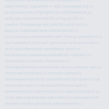
bulizhenko.ru
rumantick.net.ru
mtszerno.ru
daily-fishing.ru
glushiteli-v-spb.ru
megasat.org.ru
localization.net.ru
flyingfish.pp.ru
ds5teremok.ru
aclib.spb.ru
komissionka30.ru
mag-profit.ru
icentre-74.ru
leasing-nsk.ru
hd39.ru
rcd.com.ru
bioprot.ru
deltaextreme.ru
mirkotlov07.ru
mycrossway.ru
temamedia.ru
art-fusing.ru
cbslefort.ru
sunroadwatch.ru
citroen-yaroslavl.ru
ratnews.msk.ru
sk-if.ru
joomlamoduli.ru
academic-work.ru
bananaboys.ru
sanekua.ru
lianafrukt.ru
beta43.ru
tucsonwoori.com
alex-translation.ru
avantgardeclinics.ru
noel.msk.ru
buylq.ru
aquas-spb.ru
vilnerivne.com
bobry-2.ru
vtoroe-solnce.ru
nickysheen.ru
clockmir.ru
huntercraft.ru
стройокт.рф
webpixels.ru
pczz.msk.su
petrodvorets.spb.ru
nsintermed.spb.ru
avtovirazh-24.ru
jazzq.ru
czecot.ru
cruizi.spb.ru
spasskaya.spb.ru
kniris.ru
vkpeople.com
maminy-mysli.ru
arionorel.ru
khuseniosif.ru