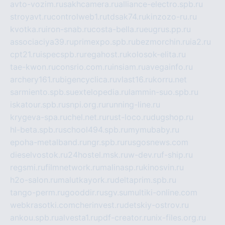
avto-vozim.ru
sakhcamera.ru
alliance-electro.spb.ru
stroyavt.ru
controlweb1.ru
tdsak74.ru
kinzozo-ru.ru
kvotka.ru
iron-snab.ru
costa-bella.ru
eugrus.pp.ru
associaciya39.ru
primexpo.spb.ru
bezmorchin.ru
ia2.ru
cpt21.ru
ispecspb.ru
regahost.ru
kolosok-elita.ru
tae-kwon.ru
consrio.com.ru
insiam.ru
avegainfo.ru
archery161.ru
bigencyclica.ru
vlast16.ru
korru.net
sarmiento.spb.su
extelopedia.ru
lammin-suo.spb.ru
iskatour.spb.ru
snpi.org.ru
running-line.ru
krygeva-spa.ru
chel.net.ru
rust-loco.ru
dugshop.ru
hl-beta.spb.ru
school494.spb.ru
mymubaby.ru
epoha-metalband.ru
ngr.spb.ru
rusgosnews.com
dieselvostok.ru
24hostel.msk.ru
w-dev.ru
f-ship.ru
regsmi.ru
filmnetwork.ru
malinasp.ru
kinosvin.ru
h2o-salon.ru
malutkayork.ru
deltaprim.spb.ru
tango-perm.ru
gooddir.ru
sgv.su
multiki-online.com
webkrasotki.com
cherinvest.ru
detskiy-ostrov.ru
ankou.spb.ru
alvesta1.ru
pdf-creator.ru
nix-files.org.ru