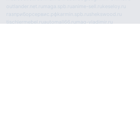
outlander.net.ru
maga.spb.ru
anime-sell.ru
keseloy.ru
газприборсервис.рф
karmin.spb.ru
shekswood.ru
tischlermebel.ru
automall66.ru
mag-vladimir.ru
yardbar.ru
kiwitour.spb.ru
indesign.com.ru
freestylemebel.ru
bany-samara.ru
rsei.ru
naidisvoyput.ru
mgsn-invest.ru
ipkamerasannce.ru
alicante-house.ru
ibelka74.ru
cozyhouse.info
vlkargalev-studio.ru
700mb.ru
figura-ufa.ru
alina-live.ru
belarusiannews.ru
womenknow.ru
dos-vniimk.ru
sega.net.ru
dv.net.ru
phenomenonsofhistory.com
telesputnik.net.ru
wall.pp.ru
pylesosroidmi.ru
gtc-clan.ru
cligs.ru
bibikazap.ru
popova.org.ru
netwhistler.spb.ru
bellvil.ru
bonzon.ru
iss-vladik.ru
defiparis.net.ru
las-gryzas.ru
amku.ru
electednews.spb.ru
feather.org.ru
spar72.ru
tankiigri.ru
dominus.com.ru
ibtree.ru
sanykool.pp.ru
unixlib.org.ru
menatep.spb.ru
gartenterrassen.ru
printeka.ru
skvozilka.com.ru
parkovka-pub.ru
lovemobi.ru
art-ru.ru