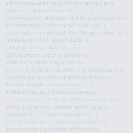
sakhatoday.ru
elektrikersymboler.ru
sputnikyes.ru
golf2club.msk.ru
aeforums.ru
zallclub.ru
multimodal.msk.ru
habaigry.ru
haikko.ru
sobakopedia.ru
isz-fest.ru
ewnc.info
screensaver-clock.net.ru
volnav.spb.ru
comnat.ru
npf.net.ru
7bit.pp.ru
kalugatur.ru
tesiaes.ru
card.com.ru
kazanka.spb.ru
gildiya-kuznecov.ru
kameryboavision.ru
griffoncom.spb.ru
fabrika-emotsiy.ru
PARK-MATROSOVA.RU
agat.spb.ru
avtoyurist-moskva1.ru
hardware.org.ru
схема-авто.рф
dg-lab.ru
angrup.ru
recruiter.spb.ru
music8.spb.ru
krsk124.ru
kubok.spb.ru
romanofforex.ru
analitikaplus.ru
spyonline.ru
zosikamery.ru
sloboda-ural.pp.ru
AUTO-COM.SU
hohota.net
alimy.ru
online-z.com
aromat-vostoka.ru
otdelkaexp.ru
mobilvest.ru
bbd.net.ru
mebelshop.msk.ru
smp-forum.ru
bastion-td.ru
kosmoscreative.ru
avrmotors.ru
art-galadesign.ru
tiffany-c.ru