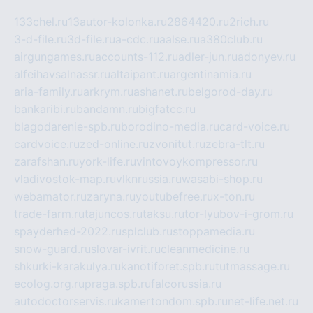
133chel.ru
13autor-kolonka.ru
2864420.ru
2rich.ru
3-d-file.ru
3d-file.ru
a-cdc.ru
aalse.ru
a380club.ru
airgungames.ru
accounts-112.ru
adler-jun.ru
adonyev.ru
alfeihavsalnassr.ru
altaipant.ru
argentinamia.ru
aria-family.ru
arkrym.ru
ashanet.ru
belgorod-day.ru
bankaribi.ru
bandamn.ru
bigfatcc.ru
blagodarenie-spb.ru
borodino-media.ru
card-voice.ru
cardvoice.ru
zed-online.ru
zvonitut.ru
zebra-tlt.ru
zarafshan.ru
york-life.ru
vintovoykompressor.ru
vladivostok-map.ru
vlknrussia.ru
wasabi-shop.ru
webamator.ru
zaryna.ru
youtubefree.ru
x-ton.ru
trade-farm.ru
tajuncos.ru
taksu.ru
tor-lyubov-i-grom.ru
spayderhed-2022.ru
splclub.ru
stoppamedia.ru
snow-guard.ru
slovar-ivrit.ru
cleanmedicine.ru
shkurki-karakulya.ru
kanotiforet.spb.ru
tutmassage.ru
ecolog.org.ru
praga.spb.ru
falcorussia.ru
autodoctorservis.ru
kamertondom.spb.ru
net-life.net.ru