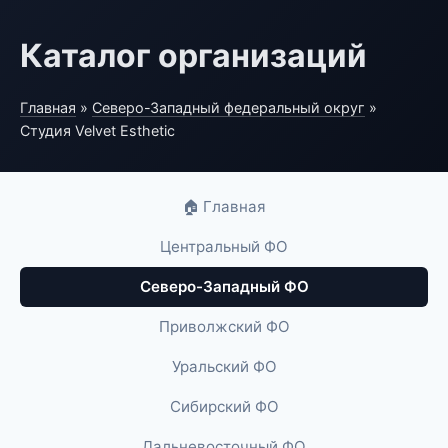
Каталог организаций
Главная
»
Северо-Западный федеральный округ
»
Студия Velvet Esthetic
🏠 Главная
Центральный ФО
Северо-Западный ФО
Приволжский ФО
Уральский ФО
Сибирский ФО
Дальневосточный ФО