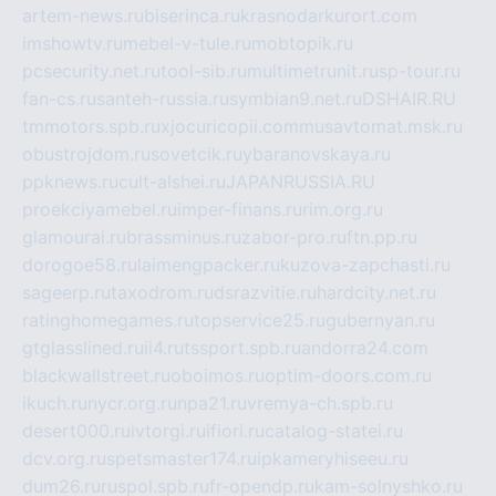
artem-news.ru
biserinca.ru
krasnodarkurort.com
imshowtv.ru
mebel-v-tule.ru
mobtopik.ru
pcsecurity.net.ru
tool-sib.ru
multimetrunit.ru
sp-tour.ru
fan-cs.ru
santeh-russia.ru
symbian9.net.ru
DSHAIR.RU
tmmotors.spb.ru
xjocuricopii.com
musavtomat.msk.ru
obustrojdom.ru
sovetcik.ru
ybaranovskaya.ru
ppknews.ru
cult-alshei.ru
JAPANRUSSIA.RU
proekciyamebel.ru
imper-finans.ru
rim.org.ru
glamourai.ru
brassminus.ru
zabor-pro.ru
ftn.pp.ru
dorogoe58.ru
laimengpacker.ru
kuzova-zapchasti.ru
sageerp.ru
taxodrom.ru
dsrazvitie.ru
hardcity.net.ru
ratinghomegames.ru
topservice25.ru
gubernyan.ru
gtglasslined.ru
ii4.ru
tssport.spb.ru
andorra24.com
blackwallstreet.ru
oboimos.ru
optim-doors.com.ru
ikuch.ru
nycr.org.ru
npa21.ru
vremya-ch.spb.ru
desert000.ru
ivtorgi.ru
ifiori.ru
catalog-statei.ru
dcv.org.ru
spetsmaster174.ru
ipkameryhiseeu.ru
dum26.ru
ruspol.spb.ru
fr-opendp.ru
kam-solnyshko.ru