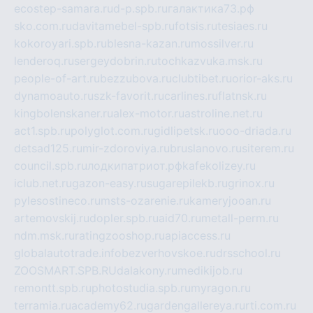
ecostep-samara.ru
d-p.spb.ru
галактика73.рф
sko.com.ru
davitamebel-spb.ru
fotsis.ru
tesiaes.ru
kokoroyari.spb.ru
blesna-kazan.ru
mossilver.ru
lenderoq.ru
sergeydobrin.ru
tochkazvuka.msk.ru
people-of-art.ru
bezzubova.ru
clubtibet.ru
orior-aks.ru
dynamoauto.ru
szk-favorit.ru
carlines.ru
flatnsk.ru
kingbolenskaner.ru
alex-motor.ru
astroline.net.ru
act1.spb.ru
polyglot.com.ru
gidlipetsk.ru
ooo-driada.ru
detsad125.ru
mir-zdoroviya.ru
bruslanovo.ru
siterem.ru
council.spb.ru
лодкипатриот.рф
kafekolizey.ru
iclub.net.ru
gazon-easy.ru
sugarepilekb.ru
grinox.ru
pylesostineco.ru
msts-ozarenie.ru
kameryjooan.ru
artemovskij.ru
dopler.spb.ru
aid70.ru
metall-perm.ru
ndm.msk.ru
ratingzooshop.ru
apiaccess.ru
globalautotrade.info
bezverhovskoe.ru
drsschool.ru
ZOOSMART.SPB.RU
dalakony.ru
medikijob.ru
remontt.spb.ru
photostudia.spb.ru
myragon.ru
terramia.ru
academy62.ru
gardengallereya.ru
rti.com.ru