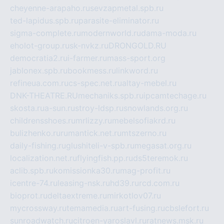
cheyenne-arapaho.ru
sevzapmetal.spb.ru
ted-lapidus.spb.ru
parasite-eliminator.ru
sigma-complete.ru
modernworld.ru
dama-moda.ru
eholot-group.ru
sk-nvkz.ru
DRONGOLD.RU
democratia2.ru
i-farmer.ru
mass-sport.org
jablonex.spb.ru
bookmess.ru
linkword.ru
refineua.com.ru
cs-spec.net.ru
altay-mebel.ru
DNK-THEATRE.RU
mechaniks.spb.ru
ipcamtechage.ru
skosta.ru
a-sun.ru
stroy-ldsp.ru
snowlands.org.ru
childrensshoes.ru
mrlizzy.ru
mebelsofiakrd.ru
bulizhenko.ru
rumantick.net.ru
mtszerno.ru
daily-fishing.ru
glushiteli-v-spb.ru
megasat.org.ru
localization.net.ru
flyingfish.pp.ru
ds5teremok.ru
aclib.spb.ru
komissionka30.ru
mag-profit.ru
icentre-74.ru
leasing-nsk.ru
hd39.ru
rcd.com.ru
bioprot.ru
deltaextreme.ru
mirkotlov07.ru
mycrossway.ru
temamedia.ru
art-fusing.ru
cbslefort.ru
sunroadwatch.ru
citroen-yaroslavl.ru
ratnews.msk.ru