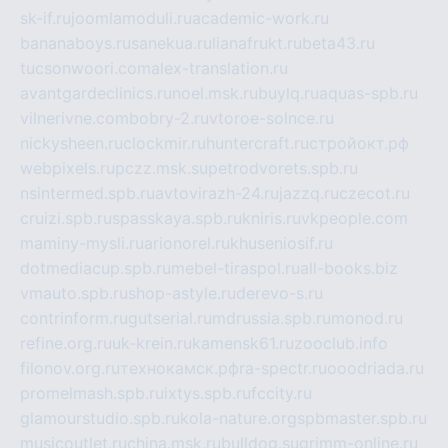
sk-if.ru
joomlamoduli.ru
academic-work.ru
bananaboys.ru
sanekua.ru
lianafrukt.ru
beta43.ru
tucsonwoori.com
alex-translation.ru
avantgardeclinics.ru
noel.msk.ru
buylq.ru
aquas-spb.ru
vilnerivne.com
bobry-2.ru
vtoroe-solnce.ru
nickysheen.ru
clockmir.ru
huntercraft.ru
стройокт.рф
webpixels.ru
pczz.msk.su
petrodvorets.spb.ru
nsintermed.spb.ru
avtovirazh-24.ru
jazzq.ru
czecot.ru
cruizi.spb.ru
spasskaya.spb.ru
kniris.ru
vkpeople.com
maminy-mysli.ru
arionorel.ru
khuseniosif.ru
dotmediacup.spb.ru
mebel-tiraspol.ru
all-books.biz
vmauto.spb.ru
shop-astyle.ru
derevo-s.ru
contrinform.ru
gutserial.ru
mdrussia.spb.ru
monod.ru
refine.org.ru
uk-krein.ru
kamensk61.ru
zooclub.info
filonov.org.ru
технокамск.рф
ra-spectr.ru
ooodriada.ru
promelmash.spb.ru
ixtys.spb.ru
fccity.ru
glamourstudio.spb.ru
kola-nature.org
spbmaster.spb.ru
musicoutlet.ru
china.msk.ru
bulldog.su
grimm-online.ru